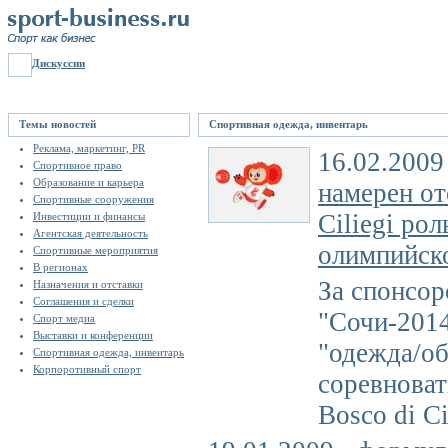
Дискуссии
Темы новостей
Спортивная одежда, инвентарь
Реклама, маркетинг, PR
16.02.2009
Спортивное право
Образование и карьера
намерен от
Спортивные сооружения
Ciliegi ро
Инвестиции и финансы
Агентская деятельность
олимпийск
Спортивные мероприятия
В регионах
За спонсор
Назначения и отставки
Соглашения и сделки
"Сочи-2014
Спорт медиа
Выставки и конференции
"одежда/об
Спортивная одежда, инвентарь
Корпоротивный спорт
соревноват
Bosco di Ci