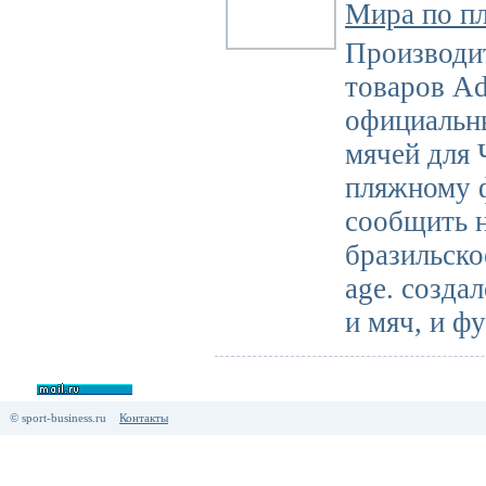
Мира по п
Производи
товаров Ad
официальн
мячей для
пляжному 
сообщить н
бразильско
age. создал
и мяч, и фу
© sport-business.ru
Контакты