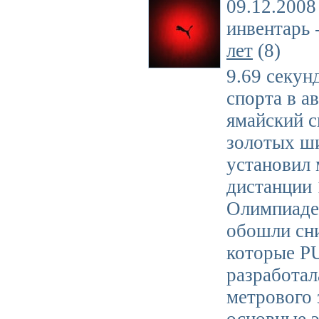
09.12.2008
инвентарь 
лет
(8)
9.69 секун
спорта в ав
ямайский с
золотых ш
установил 
дистанции 
Олимпиаде 
обошли сн
которые P
разработал
метрового 