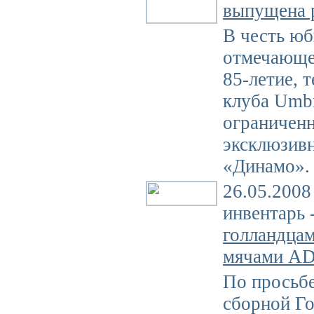
выпущена 
В честь юб
отмечающег
85-летие, 
клуба Umb
ограничен
эксклюзив
«Динамо».
26.05.2008
инвентарь 
голландцам
мячами A
По просьбе
сборной Г