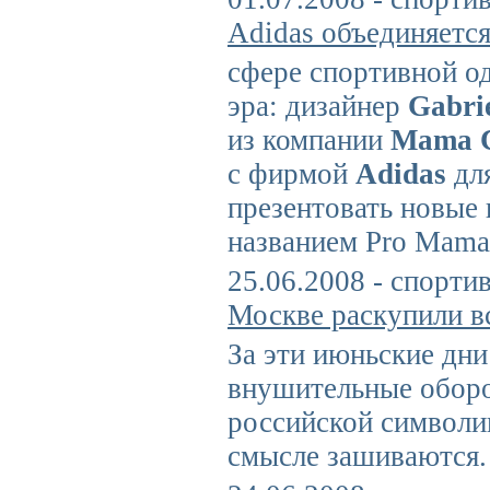
Adidas объединяется
сфере спортивной о
эра: дизайнер
Gabri
из компании
Mama C
с фирмой
Adidas
для
презентовать новые 
названием Pro Mama
25.06.2008 - спорти
Москве раскупили в
За эти июньские дни
внушительные оборо
российской символи
смысле зашиваются.