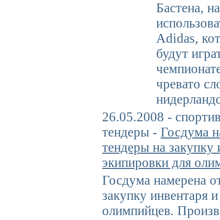
Бастена, н
использов
Adidas, к
будут игра
чемпионат
чревато сл
нидерландс
26.05.2008 - спорти
тендеры -
Госдума н
тендеры на закупку 
экипировки для оли
Госдума намерена о
закупку инвентаря и
олимпийцев. Произ