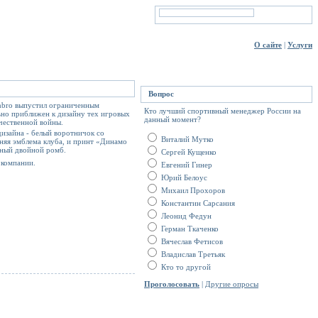
О сайте
|
Услуги
Вопрос
Umbro выпустил ограниченным
Кто лучший спортивный менеджер России на
ьно приближен к дизайну тех игровых
данный момент?
чественной войны.
изайна - белый воротничок со
Виталий Мутко
няя эмблема клуба, и принт «Динамо
нный двойной ромб.
Сергей Кущенко
 компании.
Евгений Гинер
Юрий Белоус
Михаил Прохоров
Константин Сарсания
Леонид Федун
Герман Ткаченко
Вячеслав Фетисов
Владислав Третьяк
Кто то другой
Проголосовать
|
Другие опросы