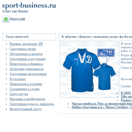
Дискуссии
Темы новостей
К юбилею «Динамо» выпущена ретро-футбол
Реклама, маркетинг, PR
В честь
тиражом
Спортивное право
маек, в
Образование и карьера
Ретро-ф
Спортивные сооружения
шнуровк
Москва-
Инвестиции и финансы
Сзади н
Агентская деятельность
Спортивные мероприятия
В регионах
Источн
Назначения и отставки
Ссылки 
Соглашения и сделки
В 2009
Спорт медиа
Nike пр
Выставки и конференции
Рынок 
Чистая прибыль Nike за прошедший фин
Спортивная одежда, инвентарь
Adidas объединяется с Mama Clothing
(2
Корпоротивный спорт