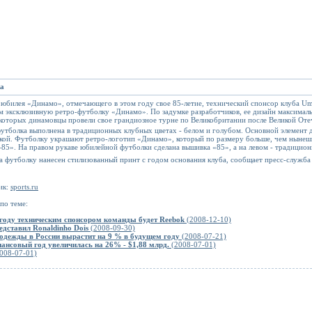
ка
 юбилея «Динамо», отмечающего в этом году свое 85-летие, технический спонсор клуба 
 эксклюзивную ретро-футболку «Динамо». По задумке разработчиков, ее дизайн максимал
 которых динамовцы провели свое грандиозное турне по Великобритании после Великой Оте
утболка выполнена в традиционных клубных цветах - белом и голубом. Основной элемент д
ой. Футболку украшают ретро-логотип «Динамо», который по размеру больше, чем нынеш
85». На правом рукаве юбилейной футболки сделана вышивка «85», а на левом - традицио
а футболку нанесен стилизованный принт с годом основания клуба, сообщает пресс-служба
ик:
sports.ru
по теме:
 году техническим спонсором команды будет Reebok
(2008-12-10)
едставил Ronaldinho Dois
(2008-09-30)
одежды в России вырастит на 9 % в будущем году
(2008-07-21)
ансовый год увеличилась на 26% - $1,88 млрд.
(2008-07-01)
008-07-01)