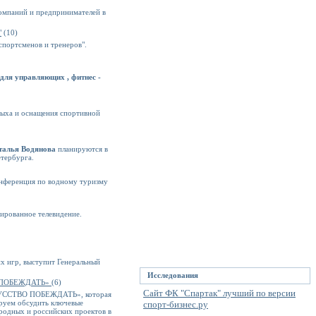
омпаний и предпринимателей в
"
(10)
спортсменов и тренеров".
 для управляющих , фитнес -
тдыха и оснащения спортивной
талья Водянова
планируются в
етербурга.
онференция по водному туризму
ированное телевидение.
х игр, выступит Генеральный
Исследования
О ПОБЕЖДАТЬ»
(6)
Сайт ФК "Спартак" лучший по версии
КУССТВО ПОБЕЖДАТЬ», которая
ируем обсудить ключевые
спорт-бизнес.ру
родных и российских проектов в