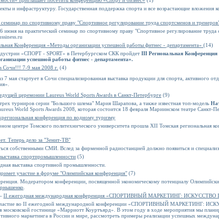
омости» приглашает посетить конференцию «Спорт и бизнес»
(1)
кты и инфраструктуру. Государственная поддержка спорта и все возрастающие вложения к
 семинар по спортивному праву "Спортивное регулирование труда спортсменов и тренеров
6 июня на практический семинар по спортивному праву "Спортивное регулирование труда 
siness.ru
нальная Конференция «Методы организации успешной работы фитнес - департамента»
(14)
индустрии «СПОРТ - SPORT» в Петербургском СКК пройдет
III Региональная Конференция
ганизации успешной работы фитнес - департамента».
в Сочи!!! 7-9 мая 2008 г.
(4)
раз 7 мая стартует в Сочи специализированная выставка продукции для спорта, активного о
ия».
дущей церемонии Laureus World Sports Awards в Санкт-Петербурге
(9)
 трех турниров серии "Большого шлема"
Мария Шарапова
, а также известная топ-модель
На
ureus World Sports Awards 2008, которая состоится 18 февраля Мариинском театре Санкт-П
жрегиональная конференция по водному туризму
рном центре Томского политехнического университета прошла XII Томская региональная к
ет. Теперь дело за "Зенит-ТВ"
ься собственными СМИ. Вслед за фирменной радиостанцией должно появиться и специализ
 выставка спортпромышленности
(5)
одная выставка спортивной промышленности.
римет участие в форуме "Олимпийская конференция"
(7)
еренция. Модератором конференции, посвященной экономическому потенциалу Олимпийски
ернышенко
.
 -
II ежегодная международная конференция «СПОРТИВНЫЙ МАРКЕТИНГ: ИСКУССТВ
 участие во II ежегодной международной конференции «СПОРТИВНЫЙ МАРКЕТИНГ: ИС
 в московской гостинице «Марриотт Коуртъярд». В этом году в ходе мероприятия мы план
ртивного маркетинга в России и мире, рассмотреть примеры реализации успешных междуна