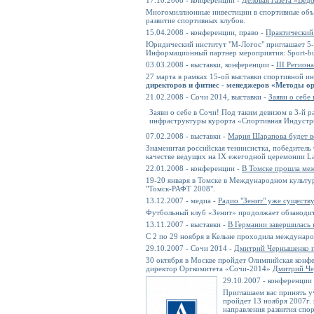
17.10.2008 - конференции -
Деловая газета «Вед
Многомиллионные инвестиции в спортивные объе
развитие спортивных клубов.
15.04.2008 - конференции, право -
Практический
Юридический институт "М-Логос" приглашает 5-
Информационный партнер мероприятия: Sport-bus
03.03.2008 - выставки, конференции -
III Регио
27 марта в рамках 15-ой выставки спортивной 
директоров и фитнес - менеджеров «Методы ор
21.02.2008 - Сочи 2014, выставки -
Заяви о себе 
Заяви о себе в Сочи! Под таким девизом в 3-й 
инфраструктуры курорта «Спортивная Индустр
07.02.2008 - выставки -
Мария Шарапова будет ве
Знаменитая российская теннисистка, победитель
качестве ведущих на IX ежегодной церемонии La
22.01.2008 - конференции -
В Томске прошла ме
19-20 января в Томске в Международном культу
"Томск-РАФТ 2008".
13.12.2007 - медиа -
Радио "Зенит" уже существу
Футбольный клуб «Зенит» продолжает обзаводит
13.11.2007 - выставки -
В Германии завершилась
С 2 по 29 ноября в Кельне проходила междунар
29.10.2007 - Сочи 2014 -
Дмитрий Чернышенко п
30 октября в Москве пройдет Олимпийская конф
директор Оргкомитета «Сочи-2014»
Дмитрий Ч
29.10.2007 - конференции
Приглашаем вас принять
пройдет 13 ноября 2007г.
направления развития спо