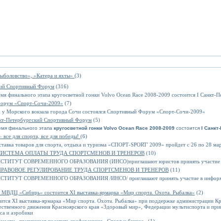
ыболовство», «Катера и яхты»
(3)
кий Спортивный Форум
(316)
емя финального этапа кругосветной гонки Volvo Ocean Race 2008-2009 состоится I Санкт
Форум «Спорт-Сочи-2009»
(7)
ах у Морского вокзала города Сочи состоялся Спортивный Форум «Спорт-Сочи-2009»
нкт-Петербургский Спортивный Форум
(5)
емя финального этапа
кругосветной гонки Volvo Ocean Race 2008-2009
состоится
I Санкт
 все для спорта, все для победы!
(6)
тавка товаров для спорта, отдыха и туризма «СПОРТ-SPORT' 2009» пройдет с 26 по 28 ма
 СИСТЕМА ОПЛАТЫ ТРУДА СПОРТСМЕНОВ И ТРЕНЕРОВ
(10)
ТУТ СОВРЕМЕННОГО ОБРАЗОВАНИЯ (ИНСО)приглашают юристов принять участие в 
 ПРАВОВОЕ РЕГУЛИРОВАНИЕ ТРУДА СПОРТСМЕНОВ И ТРЕНЕРОВ
(11)
ТУТ СОВРЕМЕННОГО ОБРАЗОВАНИЯ /ИНСО/ приглашают принять участие в информа
в МВДЦ «Сибирь» состоится XI выставка-ярмарка «Мир спорта. Охота. Рыбалка»
(2)
ится XI выставка-ярмарка «Мир спорта. Охота. Рыбалка» при поддержке администрации Кр
щественного движения Красноярского края «Здоровый мир», Федерации мультиспорта и при
са и аэробики