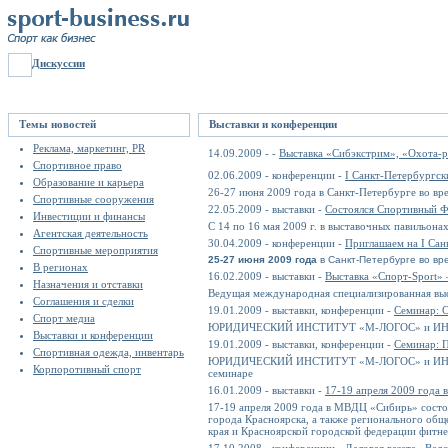
Дискуссии
Темы новостей
Выставки и конференции
Реклама, маркетинг, PR
14.09.2009 - -
Выставка «Cибэкстрим», «Охота-р
Спортивное право
02.06.2009 - конференции -
I Санкт-Петербургс
Образование и карьера
26-27 июня 2009 года в Санкт-Петербурге во вр
Спортивные сооружения
22.05.2009 - выставки -
Состоялся Спортивный 
Инвестиции и финансы
С 14 по 16 мая 2009 г. в выставочных павильон
Агентская деятельность
30.04.2009 - конференции -
Приглашаем на I Са
Спортивные мероприятия
25-27 июня 2009 года
в Санкт-Петербурге во вр
В регионах
16.02.2009 - выставки -
Выставка «Спорт-Sport» –
Назначения и отставки
Ведущая международная специализированная выс
Соглашения и сделки
19.01.2009 - выставки, конференции -
Семинар:
Спорт медиа
ЮРИДИЧЕСКИЙ ИНСТИТУТ «М-ЛОГОС» и ИНСТИ
Выставки и конференции
19.01.2009 - выставки, конференции -
Семинар:
Спортивная одежда, инвентарь
ЮРИДИЧЕСКИЙ ИНСТИТУТ «М-ЛОГОС» и ИНСТИ
Корпоротивный спорт
семинаре
16.01.2009 - выставки -
17-19 апреля 2009 года 
17-19 апреля 2009 года в МВДЦ «Сибирь» состо
города Красноярска, а также регионального об
края и Красноярской городской федерации фитне