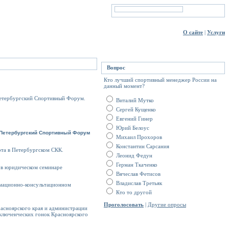
О сайте
|
Услуги
Вопрос
Кто лучший спортивный менеджер России на
данный момент?
-Петербургский Спортивный Форум.
Виталий Мутко
Сергей Кущенко
Евгений Гинер
Юрий Белоус
-Петербургский Спортивный Форум
Михаил Прохоров
Константин Сарсания
рта в Петербургском СКК.
Леонид Федун
Герман Ткаченко
юридическом семинаре
Вячеслав Фетисов
Владислав Третьяк
ционно-консультационном
Кто то другой
Проголосовать
|
Другие опросы
асноярского края и администрации
ключенческих гонок Красноярского