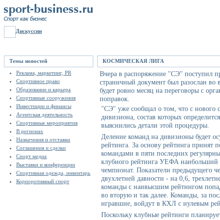
Дискуссии
Темы новостей
КОСМИЧЕСКАЯ ЛИГА
Реклама, маркетинг, PR
Вчера в распоряжение "СЭ" поступил пр
Спортивное право
страничный документ был разослан во в
Образование и карьера
будет ровно месяц на переговоры с орг
Спортивные сооружения
поправок.
Инвестиции и финансы
"СЭ" уже сообщал о том, что с нового 
Агентская деятельность
дивизиона, состав которых определится
Спортивные мероприятия
выяснились детали этой процедуры.
В регионах
Деление команд на дивизионы будет о
Назначения и отставки
рейтинга. За основу рейтинга принят п
Соглашения и сделки
командами в пяти последних регулярны
Спорт медиа
клубного рейтинга УЕФА наибольший "
Выставки и конференции
чемпионат. Показатели предыдущего че
Спортивная одежда, инвентарь
двухлетней давности - на 0,6, трехлетне
Корпоротивный спорт
команды с наивысшим рейтингом попада
во вторую и так далее. Команды, за пос
игравшие, войдут в КХЛ с нулевым ре
Поскольку клубные рейтинги планирует