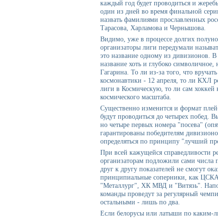
каждый год будет проводиться и жеребь
один из дней во время финальной сер
назвать фамилиями прославленных росс
Тарасова, Харламова и Чернышова.
Видимо, уже в процессе долгих полуно
организаторы лиги передумали называт
это название одному из дивизионов. В
название хоть и глубоко символичное,
Гагарина. То ли из-за того, что вручат
космонавтики - 12 апреля, то ли КХЛ 
лиги в Космическую, то ли сам хоккей 
космического масштаба.
Существенно изменится и формат плей-
будут проводиться до четырех побед. В
но четыре первых номера "посева" (оп
гарантированы победителям дивизионов
определяться по принципу "лучший пр
При всей кажущейся справедливости р
организаторам подложили сами числа п
друг к другу показателей не смогут ок
принципиальные соперники, как ЦСКА
"Металлург", ХК МВД и "Витязь". Нап
команды проведут за регулярный чемпио
остальными - лишь по два.
Если белорусы или латыши по каким-