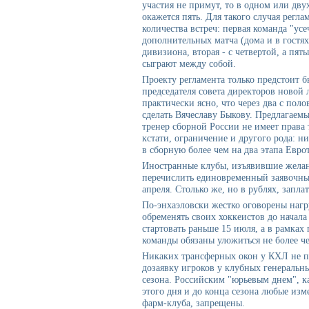
участия не примут, то в одном или дв
окажется пять. Для такого случая регл
количества встреч: первая команда "ус
дополнительных матча (дома и в гостях
дивизиона, вторая - с четвертой, а пя
сыграют между собой.
Проекту регламента только предстоит 
председателя совета директоров новой
практически ясно, что через два с пол
сделать Вячеславу Быкову. Предлагаемы
тренер сборной России не имеет права
кстати, ограничение и другого рода: н
в сборную более чем на два этапа Евро
Иностранные клубы, изъявившие желан
перечислить единовременный заявочный
апреля. Столько же, но в рублях, запла
По-энхаэловски жестко оговорены наг
обременять своих хоккеистов до начала
стартовать раньше 15 июля, а в рамках
команды обязаны уложиться не более ч
Никаких трансферных окон у КХЛ не п
дозаявку игроков у клубных генеральн
сезона. Российским "юрьевым днем", ка
этого дня и до конца сезона любые изм
фарм-клуба, запрещены.