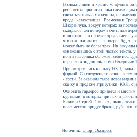
В сложнейшей и крайне конфликтной с
регламента прописан пока следующим 
считаться только хоккеисты, не имеющи
вроде "казахстанцев" Еремеева и Трощ
Шахрайчука, вокруг которых за последн
скандалов, легионерами считаться пере
иностранцев в проекте предлагается уве
что если одним из легионеров будет вр
может быть не более трех. Ни секунды 
ознакомившись с этой частью текста, у
почти наверняка обломает себе послед
перешла в эндшпиль, и его Владислав 
Присмотревшись к опыту НХЛ, наша ли
формой. Со следующего сезона в темной
- гости. За океаном такое нововведение
скачку в продаже атрибутики. КХЛ, оче
Обновить гардероб придется и многим
куртками, в которых привыкли работать
Быков и Сергей Гомоляко, окончательно
повсеместно придут брюки, рубашки, г
Источник:
Спорт Экспресс