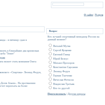
О сайте
|
Услуги
Вопрос
Кто лучший спортивный менеджер России на
данный момент?
нда - в пятницу сдан в
Виталий Мутко
Сергей Кущенко
своить в ближайшие два кризисных
луба "Зенит"
Евгений Гинер
трове
Юрий Белоус
кта может стать компания Олега
Михаил Прохоров
Константин Сарсания
Леонид Федун
сковского «Спартака» Леонид Федун,
Герман Ткаченко
Вячеслав Фетисов
 «Делле Альпи». На протяжении
Владислав Третьяк
очет переехать на более
Кто то другой
Проголосовать
|
Другие опросы