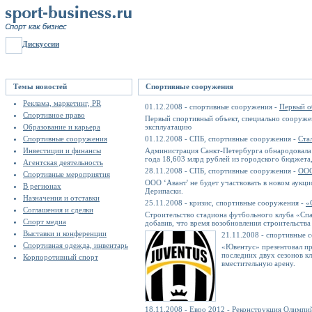
Дискуссии
Темы новостей
Спортивные сооружения
Реклама, маркетинг, PR
01.12.2008 - спортивные сооружения -
Первый о
Спортивное право
Первый спортивный объект, специально сооружен
Образование и карьера
эксплуатацию
Спортивные сооружения
01.12.2008 - СПБ, спортивные сооружения -
Ста
Инвестиции и финансы
Администрация Санкт-Петербурга обнародовала с
года 18,603 млрд рублей из городского бюджета
Агентская деятельность
28.11.2008 - СПБ, спортивные сооружения -
ООО
Спортивные мероприятия
ООО ‘Авант' не будет участвовать в новом аукц
В регионах
Дерипаски.
Назначения и отставки
25.11.2008 - кризис, спортивные сооружения -
«
Соглашения и сделки
Строительство стадиона футбольного клуба «Спа
Спорт медиа
добавив, что время возобновления строительства
Выставки и конференции
21.11.2008 - спортивные 
Спортивная одежда, инвентарь
«Ювентус» презентовал пр
последних двух сезонов кл
Корпоротивный спорт
вместительную арену.
18.11.2008 - Евро 2012 -
Реконструкция Олимпий