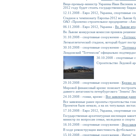
Вице-премьер-министр Украины Иван Васюник за
2012 году будет стоить государственному бюдже
12.11.2008 - Евро 2012, Украина, спортивные с
Стадион к чемпионату Европы-2012 во Львове бу
ОАО «Проектно-строительное предприятие «Азо
06.11.2008 - Евро 2012, Украина -
Во Львове вто
Во Львове конкурсная комиссия приняла решение 
31.10.2008 - спортивные сооружения -
«Тоттенх
Легкоатлетический стадион, который будет пост
30.10.2008 - спортивные сооружения -
"Тоттенх
Лондонский "Тоттенхэм" официально подтвердил 
30.10.2008 - спортивные 
Строительство Ледовой а
29.10.2008 - спортивные сооружения -
Кризис п
Мировой финансовый кризис поможет построить ф
давнего антагониста петербургского ‘Зенита' Л
24.10.2008 - гонки, кризис -
Все заявленные ране
Все заявленные ранее проекты строительства гон
Проектов было немало, а на их титульных листах
17.10.2008 - Евро 2012, Украина, спортивные с
Государственная архитектурная инспекция законч
министр по вопросам семьи, молодежи и спорта
16.10.2008 - спортивные сооружения -
Ярославл
В ходе реконструкции вместимость футбольного 
15.10.2008 - спортивные сооружения -
Интер" п