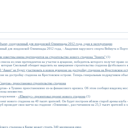
бъект, сооруженный для лондонской Олимпиады 2012 года, сдан в эксплуатацию
ный для лондонской Олимпиады 2012 года, - Академия парусного спорта Веймута и Портла
ли известны имена претендентов на строительство нового стадиона "Зенита"
(1)
писок из семи претендентов на участие в аукционе, победитель которого получит право о
, которые Смольный обещает выделить на завершение строительства стадиона футбольного к
 ‘Авант’ не будет участвовать в новом аукционе на достройку стадиона на Крестовском ос
ионе на достройку стадиона на Крестовском острове. Теперь генеральным подрядчиком объе
Спартак» приостановил строительство стадиона
ртак» в Тушино приостановлено из-за финансового кризиса. Об этом сообщил владелец мо
 пока неизвестно.
сооружения -
«Ювентус» презентовал проект нового стадиона
(1)
оект нового стадиона на 40 тысяч зрителей. Он будет построен вблизи старой арены клуба
уб проводит свои матчи на стадионе «Олимпико», рассчитанном на 25,5 тысяч зрителей и х
ского стадиона в Киеве может стоить 340 миллионов евро