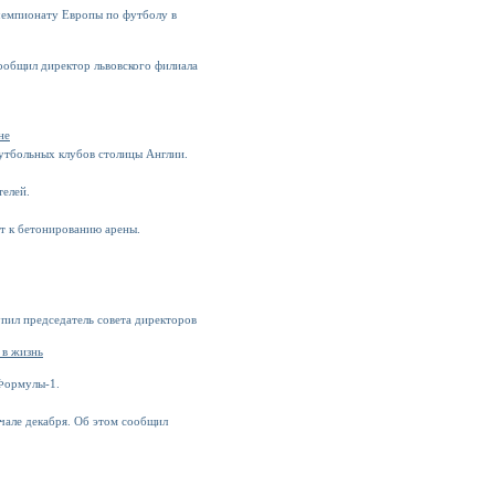
чемпионату Европы по футболу в
ообщил директор львовского филиала
не
футбольных клубов столицы Англии.
телей.
т к бетонированию арены.
пил председатель совета директоров
 в жизнь
 Формулы-1.
ачале декабря. Об этом сообщил