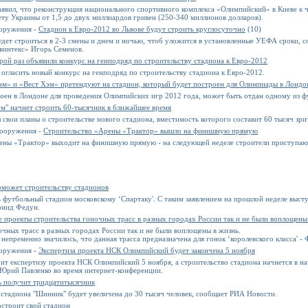
явил, что реконструкция национального спортивного комплекса «Олимпийский» в Киеве к 
ту Украины от 1,5 до двух миллиардов гривен (250-340 миллионов долларов).
ооружения -
Стадион к Евро-2012 во Львове будут строить круглосуточно
(10)
дет строиться в 2-3 смены и днем и ночью, чтоб уложится в установленные УЕФА сроки, с
винтекс» Игорь Семенов.
рой раз объявили конкурс на генподряд по строительству стадиона к Евро-2012
огласить новый конкурс на генподряд по строительству стадиона к Евро-2012.
эм» и «Вест Хэм» претендуют на стадион, который будет построен для Олимпиады в Лондо
роен в Лондоне для проведения Олимпийских игр 2012 года, может быть отдан одному из 
эм" начнет строить 60-тысячник в ближайшее время
свои планы о строительстве нового стадиона, вместимость которого составит 60 тысяч зри
сооружения -
Строительство «Арены «Трактор» вышло на финишную прямую
рены «Трактор» выходит на финишную прямую - на следующей неделе строители приступаю
оможет строительству стадионов
утбольный стадион московскому ‘Спартаку'. С таким заявлением на прошлой неделе высту
еонид Федун.
е проекты строительства гоночных трасс в разных городах России так и не были воплощены
очных трасс в разных городах России так и не были воплощены в жизнь.
 непременно значилось, что данная трасса предназначена для гонок ‘королевского класса' -
ооружения -
Экспертиза проекта НСК Олимпийский будет закончена 5 ноября
ит експертизу проекта НСК Олимпийский 5 ноября, а строительство стадиона начнется в н
 Юрий Павленко во время интернет-конференции.
ь получит тридцатитысячник
стадиона "Шинник" будет увеличена до 30 тысяч человек, сообщает РИА Новости.
остроит свой стадион