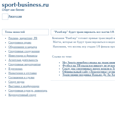
Дискуссии
Темы новостей
"Рамблер" будет транслировать все матчи 1/8
Реклама, маркетинг, PR
Компания "Рамблер" готовит прямые трансляций м
Матчи, которые не будут транслироваться в вид
Спортивное право
Напоминм, что восемь игр стадии 1/8 финала прой
Образование и карьера
Спортивные сооружения
Инвестиции и финансы
Ссылки по теме:
Агентская деятельность
Sky Sports приобрел права на трансляц
Спортивные мероприятия
Футбол на ТВ оказался никому не нуже
В регионах
Сразу два спортивных видео вошли в 
Официальный сайт «Локомотива» купил
Назначения и отставки
Трансляцию поединка Пакьяо-Де Ла Хой
Соглашения и сделки
Спорт медиа
Выставки и конференции
Спортивная одежда, инвентарь
Корпоротивный спорт