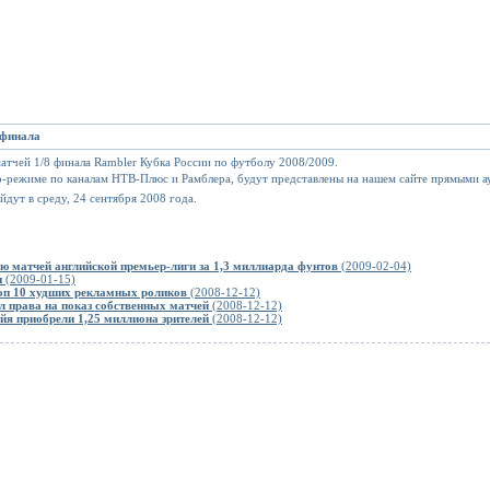
 финала
атчей 1/8 финала Rambler Кубка России по футболу 2008/2009.
ео-режиме по каналам НТВ-Плюс и Рамблера, будут представлены на нашем сайте прямыми 
дут в среду, 24 сентября 2008 года.
ию матчей английской премьер-лиги за 1,3 миллиарда фунтов
(2009-02-04)
н
(2009-01-15)
Топ 10 худших рекламных роликов
(2008-12-12)
 права на показ собственных матчей
(2008-12-12)
я приобрели 1,25 миллиона зрителей
(2008-12-12)