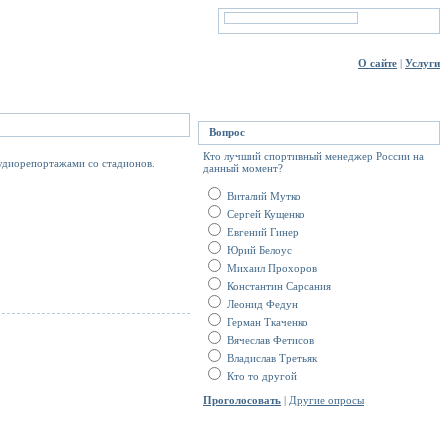
О сайте
|
Услуги
Вопрос
Кто лучший спортивный менеджер России на
аудиорепортажами со стадионов.
данный момент?
Виталий Мутко
Сергей Кущенко
Евгений Гинер
Юрий Белоус
Михаил Прохоров
Константин Сарсания
Леонид Федун
Герман Ткаченко
Вячеслав Фетисов
Владислав Третьяк
Кто то другой
Проголосовать
|
Другие опросы