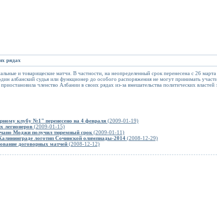
их рядах
ьные и товарищеские матчи. В частности, на неопределенный срок перенесена с 26 март
один албанский судья или функционер до особого распоряжения не могут принимать участ
риостановила членство Албании в своих рядах из-за вмешательства политических властей 
рному клубу №1" перенесено на 4 февраля
(2009-01-19)
х легионеров
(2009-01-15)
учано Моджи получил тюремный срок
(2009-01-11)
 Калининграде логотип Сочинской олимпиады-2014
(2008-12-29)
дование договорных матчей
(2008-12-12)