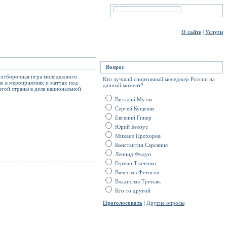
О сайте
|
Услуги
Вопрос
а отборочная игра молодежного
Кто лучший спортивный менеджер России на
ие в мероприятиях и матчах под
данный момент?
этой страны в дела национальной
Виталий Мутко
Сергей Кущенко
Евгений Гинер
Юрий Белоус
Михаил Прохоров
Константин Сарсания
Леонид Федун
Герман Ткаченко
Вячеслав Фетисов
Владислав Третьяк
Кто то другой
Проголосовать
|
Другие опросы