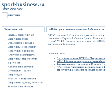
Дискуссии
Темы новостей
ФИФА приостановила членство Албании в сво
Реклама, маркетинг, PR
УЕФА запретил Албании проводить любые официал
чемпионата Европы Албания - Греция. Также ни 
Спортивное право
эгидой УЕФА. Решение связано с тем, что ФИФА п
Образование и карьера
футбольной федерации.
Спортивные сооружения
Инвестиции и финансы
Ссылки по теме:
Агентская деятельность
Заседание по иску КУГИ к "Водно-мото
Спортивные мероприятия
ФМС РФ может засудить всех российски
В регионах
Коррупционные скандалы в Италии: Л
Назначения и отставки
"РосНефть" незаконно использовала в
Прокуратура Испании проведёт рассле
Соглашения и сделки
Спорт медиа
Выставки и конференции
Спортивная одежда, инвентарь
Корпоротивный спорт