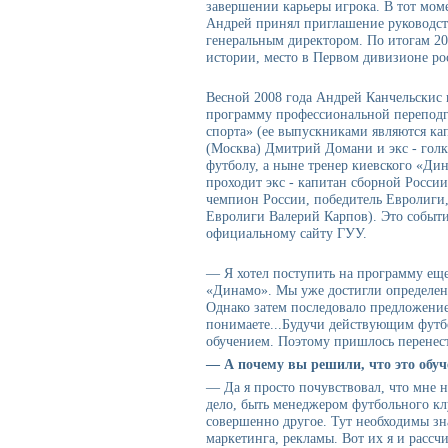
завершении карьеры игрока. В тот моме
Андрей принял приглашение руководств
генеральным директором. По итогам 200
истории, место в Первом дивизионе ро
Весной 2008 года Андрей Канчельскис 
программу профессиональной перепод
спорта» (ее выпускниками являются ка
(Москва) Дмитрий Домани и экс - гол
футболу, а ныне тренер киевского «Ди
проходит экс - капитан сборной Росси
чемпион России, победитель Евролиги,
Евролиги Валерий Карпов). Это событ
официальному сайту ГУУ.
— Я хотел поступить на программу еще
«Динамо». Мы уже достигли определен
Однако затем последовало предложение
понимаете...Будучи действующим футбо
обучением. Поэтому пришлось перенест
— А почему вы решили, что это обуч
— Да я просто почувствовал, что мне н
дело, быть менеджером футбольного кл
совершенно другое. Тут необходимы зн
маркетинга, рекламы. Вот их я и рассч