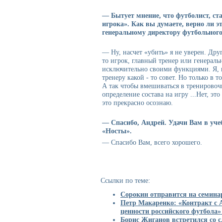
— Бытует мнение, что футболист, ста
игрока». Как вы думаете, верно ли э
генеральному директору футбольного
— Ну, насчет «убить» я не уверен. Дру
то игрок, главный тренер или генерал
исключительно своими функциями. Я, 
тренеру какой - то совет. Но только в т
А так чтобы вмешиваться в тренировоч
определение состава на игру ...Нет, эт
это прекрасно осознаю.
— Спасибо, Андрей. Удачи Вам в учеб
«Носты».
— Спасибо Вам, всего хорошего.
Ссылки по теме:
Сорокин отправится на семин
Петр Макаренко: «Контракт с A
ценности российского футбола»
Борис Жиганов встретился со