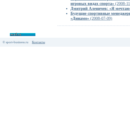
игровых видах спорта»
(2008-11
Дмитрий Аленичев: «Я мечтаю
Будущие спортивные менеджеры
«Динамо»
(2008-07-09)
© sport-business.ru
Контакты