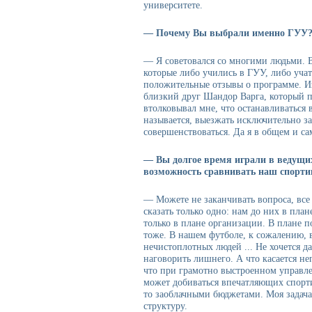
университете.
— Почему Вы выбрали именно ГУУ? 
— Я советовался со многими людьми. 
которые либо учились в ГУУ, либо учат
положительные отзывы о программе. Из
близкий друг Шандор Варга, который п
втолковывал мне, что останавливаться 
называется, выезжать исключительно за
совершенствоваться. Да я в общем и са
— Вы долгое время играли в ведущих
возможность сравнивать наш спорти
— Можете не заканчивать вопроса, все 
сказать только одно: нам до них в план
только в плане организации. В плане п
тоже. В нашем футболе, к сожалению, 
нечистоплотных людей ... Не хочется д
наговорить лишнего. А что касается не
что при грамотно выстроенном управле
может добиваться впечатляющих спорти
то заоблачными бюджетами. Моя задача 
структуру.