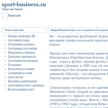
Дискуссии
Темы новостей
Андрей Канчельскис стал студентом Государст
Реклама, маркетинг, PR
Экс - полузащитник футбольной сборной
Спортивное право
программу профессиональной переподг
Образование и карьера
спорта»
Спортивные сооружения
Инвестиции и финансы
Прежде чем стать генеральным директо
Агентская деятельность
Новотроицка (Оренбургская область),
А
Спортивные мероприятия
годы - играл в футбол, причем футбол 
В регионах
киевском «Динамо» в 1989 году, он за
Назначения и отставки
первенства и был впервые вызван в на
Соглашения и сделки
донецкий «Шахтер», стал обладателем 
Спорт медиа
Европы среди молодежных команд.
Выставки и конференции
Спортивная одежда, инвентарь
Сверхуспешно сложилась и его зарубежн
Корпоротивный спорт
Manchester United, Андрей на удивлени
чемпионате и с первого же сезона закр
сильнейших клубов мира. Вместе с Man
(1993 и 1994 годы), обладателем Кубка