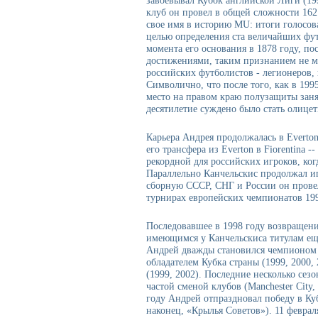
завоевывал Кубок английской Лиги (199
клуб он провел в общей сложности 162 
свое имя в историю MU: итоги голосов
целью определения ста величайших фут
момента его основания в 1878 году, по
достижениями, таким признанием не м
российских футболистов - легионеров,
Символично, что после того, как в 199
место на правом краю полузащиты зан
десятилетие суждено было стать олице
Карьера Андрея продолжалась в Everton
его трансфера из Everton в Fiorentina -
рекордной для российских игроков, ког
Параллельно Канчельскис продолжал иг
сборную СССР, СНГ и России он провел
турнирах европейских чемпионатов 1992
Последовавшее в 1998 году возвращени
имеющимся у Канчельскиса титулам еще 
Андрей дважды становился чемпионом 
обладателем Кубка страны (1999, 2000,
(1999, 2002). Последние несколько сез
частой сменой клубов (Manchester City, 
году Андрей отпраздновал победу в Ку
наконец, «Крылья Советов»). 11 феврал