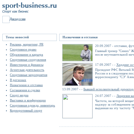
Дискуссии
Темы новостей
Назначения и отставки
Реклама, маркетинг, PR
20.09.2007 - отставки, фу
Спортивное право
Главный тренер "Синих" Ж
Образование и карьера
после неутешительной нич
Спортивные сооружения
Инвестиции и финансы
17.09.2007 - -
Хиддинг ост
Агентская деятельность
Президент РФС Виталий Му
России и в следующем пос
Спортивные мероприятия
корреспонденту "СЭ" Ал
В регионах
Назначения и отставки
13.09.2007 - -
Бывший исполнительный директор
Соглашения и сделки
Спорт медиа
24.07.2007 - -
Лицензия ка
Выставки и конференции
Частота, на которой веща
надзору за соблюдением за
Спортивная одежда, инвентарь
выданная на эту частоту 
Корпоротивный спорт