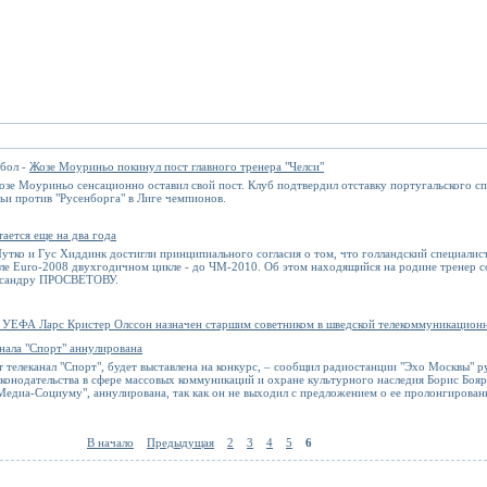
тбол -
Жозе Моуриньо покинул пост главного тренера "Челси"
озе Моуриньо сенсационно оставил свой пост. Клуб подтвердил отставку португальского сп
ьи против "Русенборга" в Лиге чемпионов.
ается еще на два года
тко и Гус Хиддинк достигли принципиального согласия о том, что голландский специалис
ле Euro-2008 двухгодичном цикле - до ЧМ-2010. Об этом находящийся на родине тренер с
ександру ПРОСВЕТОВУ.
 УЕФА Ларс Кристер Олссон назначен старшим советником в шведской телекоммуникацио
нала "Спорт" аннулирована
ет телеканал "Спорт", будет выставлена на конкурс, – сообщил радиостанции "Эхо Москвы"
конодательства в сфере массовых коммуникаций и охране культурного наследия Борис Боярс
"Медиа-Социуму", аннулирована, так как он не выходил с предложением о ее пролонгирован
В начало
Предыдущая
2
3
4
5
6