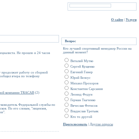
О сайте
|
Услуги
Вопрос
Кто лучший спортивный менеджер России на
данный момент?
ециалиста. Не прошло и 24 часов
Виталий Мутко
Сергей Кущенко
Евгений Гинер
т продолжит работу со сборной
ообщил вчера по телефону
Юрий Белоус
Михаил Прохоров
Константин Сарсания
нной компании TRACAB
(2)
Леонид Федун
Герман Ткаченко
 руководитель Федеральной службы по
Вячеслав Фетисов
ков. По его словам, "лицензия,
Владислав Третьяк
ии".
Кто то другой
Проголосовать
|
Другие опросы