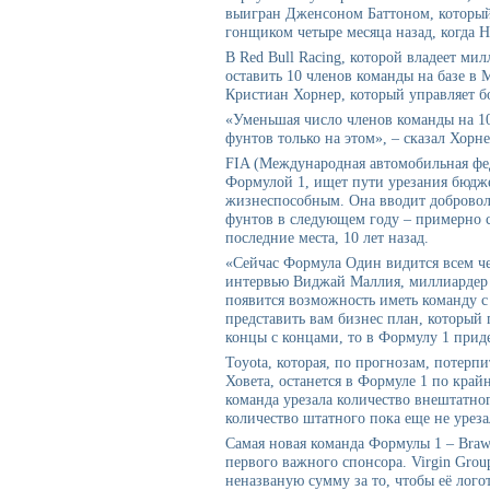
выигран Дженсоном Баттоном, который 
гонщиком четыре месяца назад, когда 
В Red Bull Racing, которой владеет м
оставить 10 членов команды на базе в 
Кристиан Хорнер, который управляет б
«Уменьшая число членов команды на 1
фунтов только на этом», – сказал Хорн
FIA (Международная автомобильная фе
Формулой 1, ищет пути урезания бюджет
жизнеспособным. Она вводит добровол
фунтов в следующем году – примерно 
последние места, 10 лет назад.
«Сейчас Формула Один видится всем че
интервью Виджай Маллия, миллиардер и
появится возможность иметь команду 
представить вам бизнес план, который 
концы с концами, то в Формулу 1 прид
Toyota, которая, по прогнозам, потерпи
Ховета, останется в Формуле 1 по край
команда урезала количество внештатног
количество штатного пока еще не уреза
Самая новая команда Формулы 1 – Braw
первого важного спонсора. Virgin Grou
неназваную сумму за то, чтобы её лог