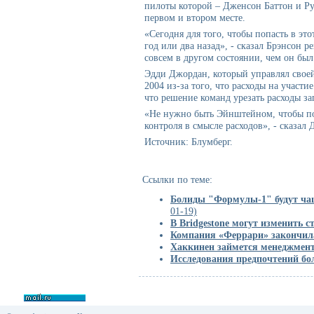
пилоты которой – Дженсон Баттон и Р
первом и втором месте.
«Сегодня для того, чтобы попасть в эт
год или два назад», - сказал Брэнсон 
совсем в другом состоянии, чем он был
Эдди Джордан, который управлял своей 
2004 из-за того, что расходы на участ
что решение команд урезать расходы за
«Не нужно быть Эйнштейном, чтобы пон
контроля в смысле расходов», - сказал
Источник: Блумберг.
Ссылки по теме:
Болиды "Формулы-1" будут чащ
01-19)
В Bridgestone могут изменить 
Компания «Феррари» закончила
Хаккинен займется менеджмен
Исследования предпочтений б