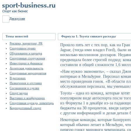
Дискуссии
Темы новостей
Формула 1. Toyota снижает расходы
Реклама, маркетинг, PR
Прошло пять лет с тех пор, как на Гра
Спортивное право
Jaguar, (тогда ими владел Ford), был
Образование и карьера
несколько миллионов долларов. Недавн
Спортивные сооружения
предвещала более строгий подход: кома
Инвестиции и финансы
составили в общей сложности 1,6 милл
Агентская деятельность
«Нам нужно экономить», – сказал Джо
Спортивные мероприятия
интервью в Мельбурне. Персонал коман
В регионах
место проведения гонок. «В области п
Назначения и отставки
обслуживания персонала, мы уменьшил
Соглашения и сделки
Toyota – одна из команд, которые хотят
Спорт медиа
популярном виде автоспорта после тог
Выставки и конференции
из Формулы 1 в декабре из-за падающи
Спортивная одежда, инвентарь
бюджеты на 30 процентов, введя запрет
Корпоротивный спорт
с другом информацией и делая детали 
Некоторые команды, которые базируютс
который обычно летает в Мельбурн, что
первую гонку мирового чемпионата, со