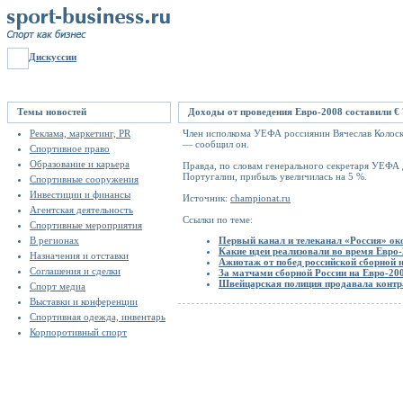
Дискуссии
Темы новостей
Доходы от проведения Евро-2008 составили €
Реклама, маркетинг, PR
Член исполкома УЕФА россиянин Вячеслав Колоско
— сообщил он.
Спортивное право
Образование и карьера
Правда, по словам генерального секретаря УЕФА 
Португалии, прибыль увеличилась на 5 %.
Спортивные сооружения
Инвестиции и финансы
Источник:
championat.ru
Агентская деятельность
Ссылки по теме:
Спортивные мероприятия
В регионах
Первый канал и телеканал «Россия» ок
Какие идеи реализовали во время Eвро
Назначения и отставки
Ажиотаж от побед российской сборной 
Соглашения и сделки
За матчами сборной России на Евро-20
Швейцарская полиция продавала конт
Спорт медиа
Выставки и конференции
Спортивная одежда, инвентарь
Корпоротивный спорт