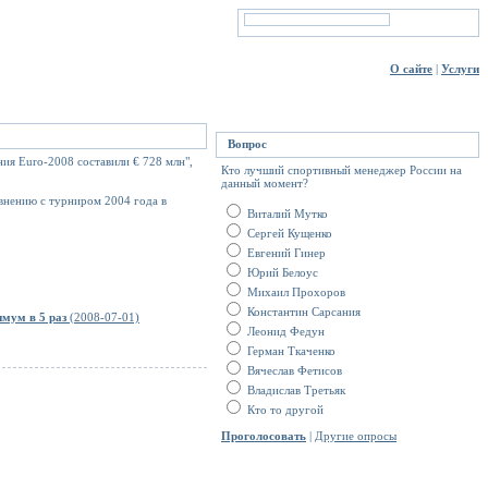
О сайте
|
Услуги
Вопрос
ия Euro-2008 составили € 728 млн",
Кто лучший спортивный менеджер России на
данный момент?
авнению с турниром 2004 года в
Виталий Мутко
Сергей Кущенко
Евгений Гинер
Юрий Белоус
Михаил Прохоров
Константин Сарсания
мум в 5 раз
(2008-07-01)
Леонид Федун
Герман Ткаченко
Вячеслав Фетисов
Владислав Третьяк
Кто то другой
Проголосовать
|
Другие опросы