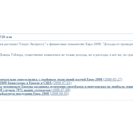
 728 млн
в рассказал "Спорт-Экспрессу" о финансовых показателях Евро-2008. "Доходы от проведен
Дэвида Тэйлора, существенно повысились не только доходы, но и расходы, и всё же, по ср
ончательно определились с графиком трансляций матчей Евро-2008
(2008-05-27)
-2008 бизнесмены в Европе и США
(2008-07-01)
на чемпионате Европы расширил аудиторию спортбаров и приумножил их прибыль мини
08 следило 70% наших сограждан
(2008-07-08)
рафактную продукцию Евро-2008
(2008-06-05)