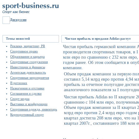
Дискуссии
Темы новостей
Чистая прибыль и продажи Adidas растут
Реклама, маркетинг, PR
Чистая прибыль германской компании A
Спортивное право
производителя спортивных товаров, в I
Образование и карьера
млн евро по сравнению с 232 млн евро
Спортивные сооружения
годом ранее. Об этом сообщается в опу
Инвестиции и финансы
компании.
Агентская деятельность
Объем продаж компании за первую поло
Спортивные мероприятия
составил 5,14 млрд евро против 4,94 м
В регионах
прибыль за отчетное полугодие достигл
Назначения и отставки
аналогичного показателя за I полугодие
Соглашения и сделки
Чистая прибыль Adidas во II квартале 2
Спорт медиа
сравнению с 104 млн евро, полученным
Выставки и конференции
Объем продаж компании за II квартал 2
Спортивная одежда, инвентарь
млрд евро против 2,4 млрд евро годом
Корпоротивный спорт
квартал достигла 208 млн евро, что на 
квартал 2007г., составившего 188 млн е