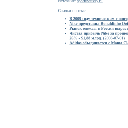
Источник:
sportindustry.ru
Ссылки по теме:
В 2009 году техническим спонс
Nike представил Ronaldinho Doi
Рынок одежды в России выраст
Чистая прибыль Nike за проше
26% - $1,88 млрд.
(2008-07-01)
Adidas объединяется с Mama Cl