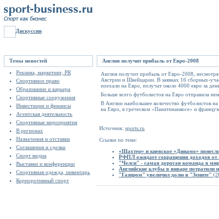
Дискуссии
Темы новостей
Англия получит прибыль от Евро-2008
Реклама, маркетинг, PR
Англия получит прибыль от Евро-2008, несмотря 
Австрии и Швейцарии. В заявках 16 сборных-уча
Спортивное право
поехали на Евро, получат около 4000 евро за ден
Образование и карьера
Больше всего футболистов на Евро отправила нем
Спортивные сооружения
В Англии наибольшее количество футболистов на 
Инвестиции и финансы
на Евро, в греческом «Панатинаикосе» и французс
Агентская деятельность
Спортивные мероприятия
Источник:
sports.ru
В регионах
Назначения и отставки
Ссылки по теме:
Соглашения и сделки
«Шахтер» и киевское «Динамо» понесли
Спорт медиа
РФПЛ ожидает сокращения доходов от 
"Челси" - самая дорогая команда в ми
Выставки и конференции
Английские клубы в январе потратили 
Спортивная одежда, инвентарь
"Газпром" увеличил долю в "Зените"
(2
Корпоротивный спорт