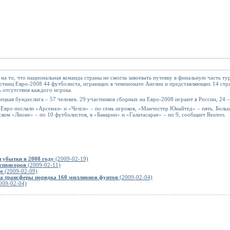
на то, что национальная команда страны не смогла завоевать путевку в финальную часть ту
стниц Евро-2008 44 футболиста, играющих в чемпионате Англии и представляющих 14 стра
ь отсутствия каждого игрока.
ецкая бундеслига – 57 человек. 29 участников сборных на Евро-2008 играют в России, 24 –
Евро послали «Арсенал» и «Челси» – по семь игроков, «Манчестер Юнайтед» – пять. Больш
ком «Лионе» – по 10 футболистов, в «Баварии» и «Галатасарае» – по 9, сообщает Reuters.
 убытки в 2008 году
(2009-02-19)
спонсоров
(2009-02-11)
ре
(2009-02-09)
на трансферы порядка 160 миллионов фунтов
(2009-02-04)
009-02-04)