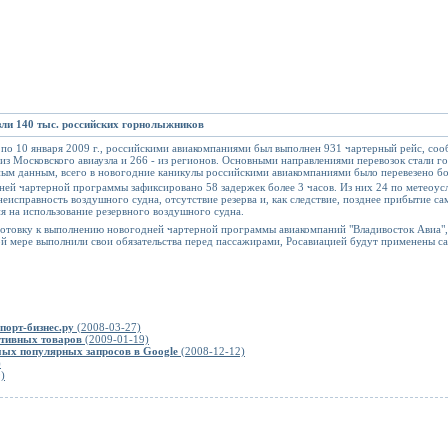
зли 140 тыс. российских горнолыжников
г. по 10 января 2009 г., российскими авиакомпаниями был выполнен 931 чартерный рейс, 
из Московского авиаузла и 266 - из регионов. Основными направлениями перевозок стали
ым данным, всего в новогодние каникулы российскими авиакомпаниями было перевезено бо
ей чартерной программы зафиксировано 58 задержек более 3 часов. Из них 24 по метеоусл
еисправность воздушного судна, отсутствие резерва и, как следствие, позднее прибытие са
я на использование резервного воздушного судна.
отовку к выполнению новогодней чартерной программы авиакомпаний "Владивосток Авиа", 
ной мере выполнили свои обязательства перед пассажирами, Росавиацией будут применены с
порт-бизнес.ру
(2008-03-27)
ртивных товаров
(2009-01-19)
ых популярных запросов в Google
(2008-12-12)
)
)