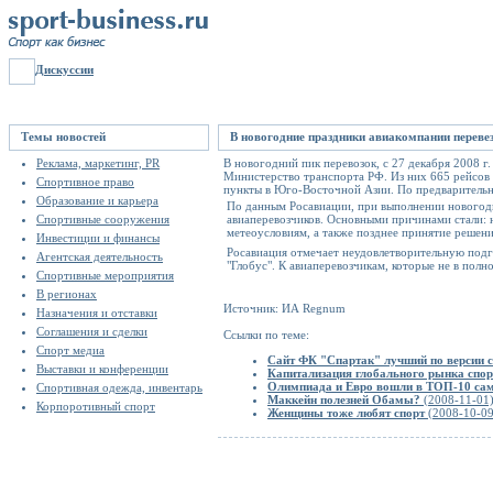
Дискуссии
Темы новостей
В новогодние праздники авиакомпании переве
Реклама, маркетинг, PR
В новогодний пик перевозок, с 27 декабря 2008 
Министерство транспорта РФ. Из них 665 рейсов 
Спортивное право
пункты в Юго-Восточной Азии. По предварительн
Образование и карьера
По данным Росавиации, при выполнении новогодн
Спортивные сооружения
авиаперевозчиков. Основными причинами стали: н
метеоусловиям, а также позднее принятие решени
Инвестиции и финансы
Росавиация отмечает неудовлетворительную подг
Агентская деятельность
"Глобус". К авиаперевозчикам, которые не в пол
Спортивные мероприятия
В регионах
Источник: ИА Regnum
Назначения и отставки
Соглашения и сделки
Ссылки по теме:
Спорт медиа
Сайт ФК "Спартак" лучший по версии с
Выставки и конференции
Капитализация глобального рынка спо
Олимпиада и Евро вошли в ТОП-10 сам
Спортивная одежда, инвентарь
Маккейн полезней Обамы?
(2008-11-01
Корпоротивный спорт
Женщины тоже любят спорт
(2008-10-09