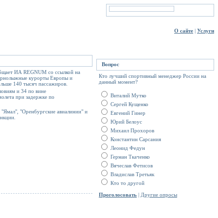
О сайте
|
Услуги
Вопрос
сообщает ИА REGNUM со ссылкой на
Кто лучший спортивный менеджер России на
 горнолыжные курорты Европы и
данный момент?
льше 140 тысяч пассажиров.
овиям и 34 по вине
Виталий Мутко
молета при задержке по
Сергей Кущенко
"Ямал", "Оренбургские авиалинии" и
Евгений Гинер
анкции.
Юрий Белоус
Михаил Прохоров
Константин Сарсания
Леонид Федун
Герман Ткаченко
Вячеслав Фетисов
Владислав Третьяк
Кто то другой
Проголосовать
|
Другие опросы