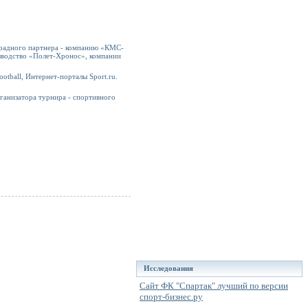
градного партнера - компанию «КМС-
зводство «Полет-Хронос», компании
tball, Интернет-порталы Sport.ru.
ганизатора турнира - спортивного
Исследования
Сайт ФК "Спартак" лучший по версии
спорт-бизнес.ру