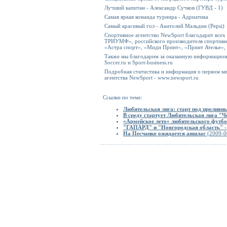
Лучший капитан - Александр Сучков (ГУВД - 1)
Самая яркая команда турнира - Адриатика
Самый красивый гол - Анатолий Мальдин (Pepsi)
Спортивное агентство NewSport благодарит всех
ТРИУМФ», российского производителя спортивно
«Астра спорт», «Миди Принт», «Принт Ателье», 
Также мы благодарим за оказанную информационн
Soccer.ru и Sport-business.ru
Подробная статистика и информация о первом м
агентства NewSport - www.newsport.ru
Ссылки по теме:
Любительская лига: старт под пролив
В среду стартует Любительская лига "Ч
«Армейское лето» любительского футб
"ГАПАРД" и "Новгородская область" 
На Песчанке ожидается аншлаг
(2009-0