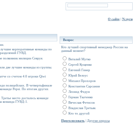
О сайте
|
Услуги
Вопрос
ии.
Кто лучший спортивный менеджер России на
 лучшие корпоративные команды по
данный момент?
дразделений ГУВД.
е полковник милиции Севрук
Виталий Мутко
Сергей Кущенко
или две лучшие команды из группы.
Евгений Гинер
Юрий Белоус
тче со счетом 4:0 игроки Qiwi
Михаил Прохоров
еди полицейских. В четвертьфинале
Константин Сарсания
команде Pepsi. По итогам других
Леонид Федун
Герман Ткаченко
 Третье место досталось команде
ла команда ГУВД-1.
Вячеслав Фетисов
Владислав Третьяк
Кто то другой
Проголосовать
|
Другие опросы