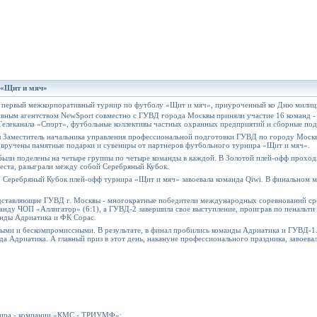
 «Щит и мяч»
 первый межкорпоративный турнир по футболу «Щит и мяч», приуроченный ко Дню милиц
ивным агентством NewSport совместно с ГУВД города Москвы приняли участие 16 команд -
Телеканала «Спорт», футбольные коллективы частных охранных предприятий и сборные по
 Заместитель начальника управления профессиональной подготовки ГУВД по городу Москв
 вручены памятные подарки и сувениры от партнеров футбольного турнира «Щит и мяч».
 были поделены на четыре группы по четыре команды в каждой. В Золотой плей-офф проход
места, разыграли между собой Серебряный Кубок.
, Серебряный Кубок плей-офф турнира «Щит и мяч» завоевала команда Qiwi. В финальном ма
едставляющие ГУВД г. Москвы - многократные победители международных соревнований ср
ду ЧОП «Аллигатор» (6:1), а ГУВД-2 завершила свое выступление, проиграв по пенальти 
анды Адриатика и ФК Сорас.
ми и бескомпромиссными. В результате, в финал пробились команды Адриатика и ГУВД-1.
да Адриатика. А главный приз в этот день, накануне профессионального праздника, завоева
рнира - компании «КМС - ТРИУМФ»: