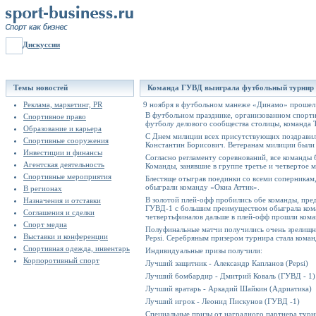
Дискуссии
Темы новостей
Команда ГУВД выиграла футбольный турнир
Реклама, маркетинг, PR
9 ноября в футбольном манеже «Динамо» прошел
В футбольном празднике, организованном спорт
Спортивное право
футболу делового сообщества столицы, команда 
Образование и карьера
C Днем милиции всех присутствующих поздравил
Спортивные сооружения
Константин Борисович. Ветеранам милиции были
Инвестиции и финансы
Согласно регламенту соревнований, все команды
Агентская деятельность
Команды, занявшие в группе третье и четвертое 
Спортивные мероприятия
Блестяще отыграв поединки со всеми соперникам
обыграли команду «Окна Аттик».
В регионах
В золотой плей-офф пробились обе команды, пр
Назначения и отставки
ГУВД-1 с большим преимуществом обыграла коман
Соглашения и сделки
четвертьфиналов дальше в плей-офф прошли ком
Спорт медиа
Полуфинальные матчи получились очень зрелищны
Выставки и конференции
Pepsi. Серебряным призером турнира стала коман
Спортивная одежда, инвентарь
Индивидуальные призы получили:
Корпоротивный спорт
Лучший защитник - Александр Капланов (Pepsi)
Лучший бомбардир - Дмитрий Коваль (ГУВД - 1)
Лучший вратарь - Аркадий Шайкин (Адриатика)
Лучший игрок - Леонид Пискунов (ГУВД -1)
Специальные призы от наградного партнера ту