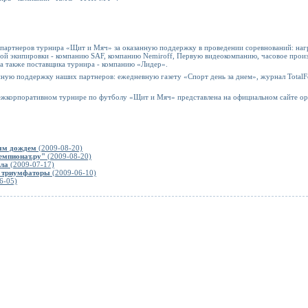
 партнеров турнира «Щит и Мяч» за оказанную поддержку в проведении соревнований: на
й экипировки - компанию SAF, компанию Nemiroff, Первую видеокомпанию, часовое прои
а также поставщика турнира - компанию «Лидер».
ую поддержку наших партнеров: ежедневную газету «Спорт день за днем», журнал TotalFoo
ежкорпоративном турнире по футболу «Щит и Мяч» представлена на официальном сайте ор
ным дождем
(2009-08-20)
емпионат.ру"
(2009-08-20)
ола
(2009-07-17)
- триумфаторы
(2009-06-10)
6-05)