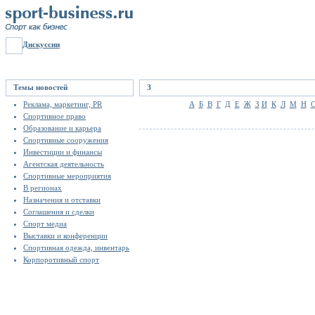
Дискуссии
Темы новостей
З
Реклама, маркетинг, PR
А
Б
В
Г
Д
Е
Ж
З
И
К
Л
М
Н
Спортивное право
Образование и карьера
Спортивные сооружения
Инвестиции и финансы
Агентская деятельность
Спортивные мероприятия
В регионах
Назначения и отставки
Соглашения и сделки
Спорт медиа
Выставки и конференции
Спортивная одежда, инвентарь
Корпоротивный спорт