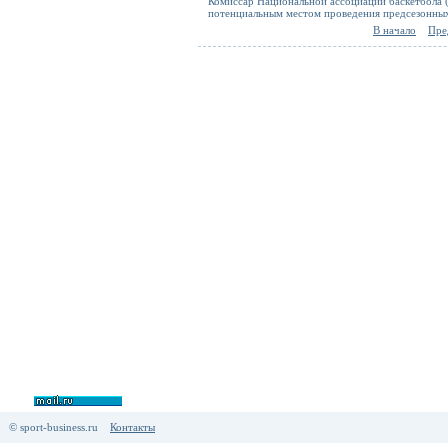
Комиссар Национальной ассоциации баскетбола 
потенциальным местом проведения предсезонны
В начало
Пре
© sport-business.ru
Контакты