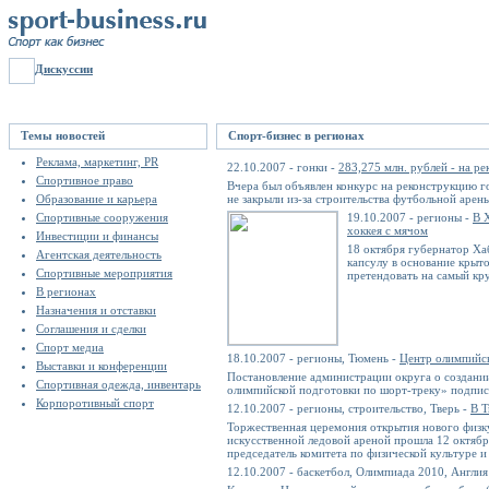
Дискуссии
Темы новостей
Спорт-бизнес в регионах
Реклама, маркетинг, PR
22.10.2007 - гонки -
283,275 млн. рублей - на р
Спортивное право
Вчера был объявлен конкурс на реконструкцию г
Образование и карьера
не закрыли из-за строительства футбольной арены
Спортивные сооружения
19.10.2007 - регионы -
В 
хоккея с мячом
Инвестиции и финансы
18 октября губернатор Ха
Агентская деятельность
капсулу в основание крыто
Спортивные мероприятия
претендовать на самый кр
В регионах
Назначения и отставки
Соглашения и сделки
Спорт медиа
18.10.2007 - регионы, Тюмень -
Центр олимпийск
Выставки и конференции
Постановление администрации округа о создан
Спортивная одежда, инвентарь
олимпийской подготовки по шорт-треку» подпис
Корпоротивный спорт
12.10.2007 - регионы, строительство, Тверь -
В Т
Торжественная церемония открытия нового физк
искусственной ледовой ареной прошла 12 октя
председатель комитета по физической культуре и
12.10.2007 - баскетбол, Олимпиада 2010, Англия