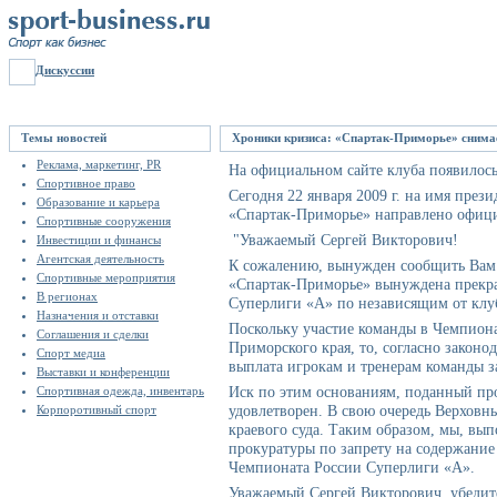
Дискуссии
Темы новостей
Хроники кризиса: «Спартак-Приморье» снима
Реклама, маркетинг, PR
На официальном сайте клуба появилос
Спортивное право
Сегодня 22 января 2009 г. на имя през
Образование и карьера
«Спартак-Приморье» направлено офици
Спортивные сооружения
"Уважаемый Сергей Викторович!
Инвестиции и финансы
Агентская деятельность
К сожалению, вынужден сообщить Вам 
Спортивные мероприятия
«Спартак-Приморье» вынуждена прекра
В регионах
Суперлиги «А» по независящим от клуб
Назначения и отставки
Поскольку участие команды в Чемпион
Соглашения и сделки
Приморского края, то, согласно законод
Спорт медиа
выплата игрокам и тренерам команды з
Выставки и конференции
Иск по этим основаниям, поданный пр
Спортивная одежда, инвентарь
удовлетворен. В свою очередь Верхов
Корпоротивный спорт
краевого суда. Таким образом, мы, вып
прокуратуры по запрету на содержание
Чемпионата России Суперлиги «А».
Уважаемый Сергей Викторович, убедит