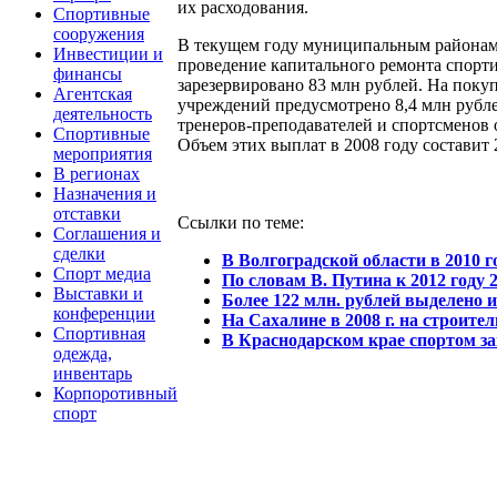
их расходования.
Спортивные
сооружения
В текущем году муниципальным районам 
Инвестиции и
проведение капитального ремонта спорти
финансы
зарезервировано 83 млн рублей. На пок
Агентская
учреждений предусмотрено 8,4 млн рубл
деятельность
тренеров-преподавателей и спортсменов
Спортивные
Объем этих выплат в 2008 году составит 
мероприятия
В регионах
Назначения и
отставки
Ссылки по теме:
Соглашения и
сделки
В Волгоградской области в 2010 г
Спорт медиа
По словам В. Путина к 2012 году 
Выставки и
Более 122 млн. рублей выделено 
конференции
На Сахалине в 2008 г. на строит
Спортивная
В Краснодарском крае спортом з
одежда,
инвентарь
Корпоротивный
спорт