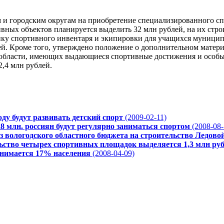
и городским округам на приобретение специализированного сп
вных объектов планируется выделить 32 млн рублей, на их стр
упку спортивного инвентаря и экипировки для учащихся муници
ей. Кроме того, утверждено положение о дополнительном мате
 области, имеющих выдающиеся спортивные достижения и особые
2,4 млн рублей.
оду будут развивать детский спорт
(2009-02-11)
28 млн. россиян будут регулярно заниматься спортом
(2008-08-
из вологодского областного бюджета на строительство Ледово
ельство четырех спортивных площадок выделяется 1,3 млн ру
анимается 17% населения
(2008-04-09)