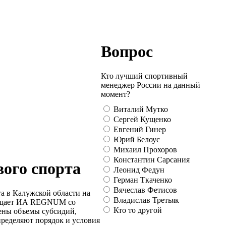
Вопрос
Кто лучший спортивный
менеджер России на данный
момент?
Виталий Мутко
Сергей Кущенко
Евгений Гинер
Юрий Белоус
Михаил Прохоров
Константин Сарсания
вого спорта
Леонид Федун
Герман Ткаченко
Вячеслав Фетисов
а в Калужской области на
Владислав Третьяк
ообщает ИА REGNUM со
Кто то другой
лены объемы субсидий,
пределяют порядок и условия