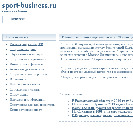
Дискуссии
Темы новостей
В Элисте построят спорткомплекс за 70 млн. д
Реклама, маркетинг, PR
В Элисту 30 апреля прибывает делегация, в кото
подписания соглашения между Республикой Калмы
Спортивное право
видов спорта, сообщает радиостанция "Европа пл
Образование и карьера
во время встречи в Москве Илюмжинова и предсе
Спортивные сооружения
По словам Тягачёва, "общая стоимость проекта со
Инвестиции и финансы
"Проект предусматривает строительство искусст
Агентская деятельность
будет построен ледовый каток, где все желающие
Спортивные мероприятия
"Уверен, что реализация этого проекта позволит 
В регионах
Назначения и отставки
Соглашения и сделки
Ссылки по теме:
Спорт медиа
Выставки и конференции
В Волгоградской области в 2010 году бу
По словам В. Путина к 2012 году 28 мл
Спортивная одежда, инвентарь
Более 122 млн. рублей выделено из вол
Корпоротивный спорт
На Сахалине в 2008 г. на строительств
В Краснодарском крае спортом занимае