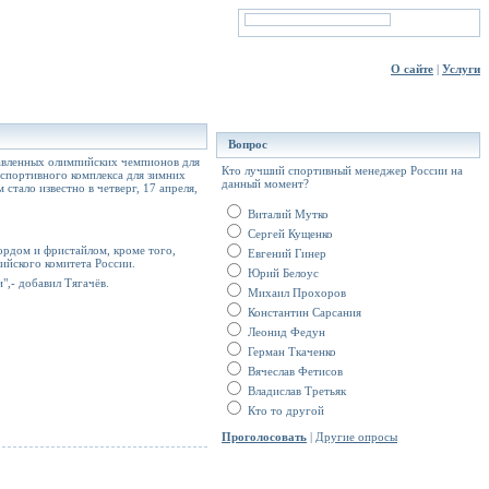
О сайте
|
Услуги
Вопрос
лавленных олимпийских чемпионов для
Кто лучший спортивный менеджер России на
спортивного комплекса для зимних
данный момент?
тало известно в четверг, 17 апреля,
Виталий Мутко
Сергей Кущенко
ордом и фристайлом, кроме того,
Евгений Гинер
ийского комитета России.
Юрий Белоус
",- добавил Тягачёв.
Михаил Прохоров
Константин Сарсания
Леонид Федун
Герман Ткаченко
Вячеслав Фетисов
Владислав Третьяк
Кто то другой
Проголосовать
|
Другие опросы