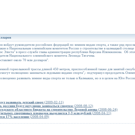
олларов
рую войдут руководители российских федераций по зимним видам спорта, а также ряд прос
кия и Национальным олимпийским комитетом России о строительстве в калмыцкой столице 
юс Элиста" в пресс-службе главы администрации республики Кирсана Илюмжинова. Об этом с
дателя Национального олимпийского комитета Леонида Тягачева.
ставляет около 70 млн долларов".
венной горнолыжной трассы длиной 450 метров, приспособленной также для занятий сноуб
 смогут полноценно заниматься ледовыми видами спорта",- подчеркнул председатель Олимп
полноценно развивать зимние виды спорта не только в Калмыкии, но и в целом на Юге России
дут развивать детский спорт
(2009-02-11)
н. россиян будут регулярно заниматься спортом
(2008-08-12)
огодского областного бюджета на строительство Ледовой арены
(2008-06-24)
о четырех спортивных площадок выделяется 1,3 млн рублей
(2008-04-11)
тся 17% населения
(2008-04-09)