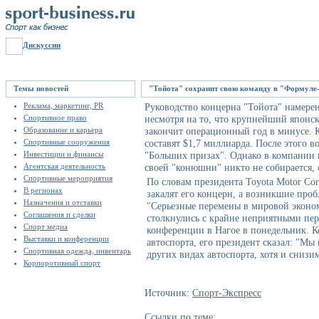
Дискуссии
Темы новостей
"Тойота" сохранит свою команду в "Формуле
Реклама, маркетинг, PR
Руководство концерна "Тойота" намерен
Спортивное право
несмотря на то, что крупнейший японс
Образование и карьера
закончит операционный год в минусе. К
Спортивные сооружения
составят $1,7 миллиарда. После этого в
Инвестиции и финансы
"Больших призах". Однако в компании п
Агентская деятельность
своей "конюшни" никто не собирается, 
Спортивные мероприятия
По словам президента Toyota Motor Cor
В регионах
закалят его концерн, а возникшие проб
Назначения и отставки
"Серьезные перемены в мировой экономи
Соглашения и сделки
столкнулись с крайне неприятными пере
Спорт медиа
конференции в Нагое в понедельник. К
Выставки и конференции
автоспорта, его президент сказал: "М
Спортивная одежда, инвентарь
других видах автоспорта, хотя и снизим
Корпоротивный спорт
Источник:
Спорт-Экспресс
Ссылки по теме: