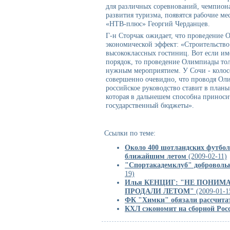
для различных соревнований, чемпиона
развития туризма, появятся рабочие ме
«НТВ-плюс» Георгий Черданцев.
Г-н Сторчак ожидает, что проведение
экономической эффект: «Строительство
высококлассных гостиниц. Вот если им
порядок, то проведение Олимпиады тол
нужным мероприятием. У Сочи - колос
совершенно очевидно, что проводя Ол
российское руководство ставит в план
которая в дальнешем способна приносит
государственный бюджеты».
Ссылки по теме:
Около 400 шотландских футбол
ближайшим летом
(2009-02-11)
"Спортакадемклуб" добровольн
19)
Илья КЕНЦИГ: "НЕ ПОНИМ
ПРОДАЛИ ЛЕТОМ"
(2009-01-1
ФК "Химки" обязали рассчита
КХЛ сэкономит на сборной Рос