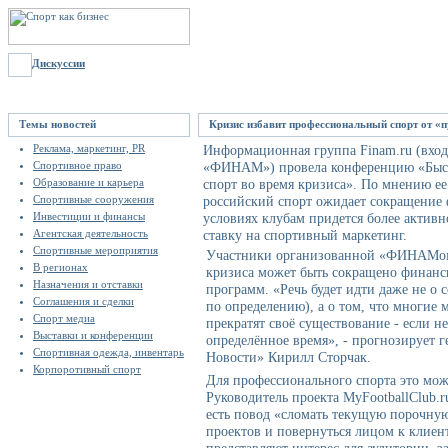
Дискуссии
Темы новостей
Кризис избавит профессиональный спорт от «
Реклама, маркетинг, PR
Информационная группа Finam.ru (вход
Спортивное право
«ФИНАМ») провела конференцию «Быст
Образование и карьера
спорт во время кризиса». По мнению ее
Спортивные сооружения
российский спорт ожидает сокращение
Инвестиции и финансы
условиях клубам придется более активн
Агентская деятельность
ставку на спортивный маркетинг.
Спортивные мероприятия
Участники организованной «ФИНАМом»
В регионах
кризиса может быть сокращено финанс
Назначения и отставки
программ. «Речь будет идти даже не о
Соглашения и сделки
по определению), а о том, что многие
Спорт медиа
прекратят своё существование - если не
Выставки и конференции
определённое время», - прогнозирует г
Спортивная одежда, инвентарь
Новости» Кирилл Сторчак.
Корпоротивный спорт
Для профессионального спорта это мож
Руководитель проекта MyFootballClub.r
есть повод «сломать текущую порочну
проектов и повернуться лицом к клиент