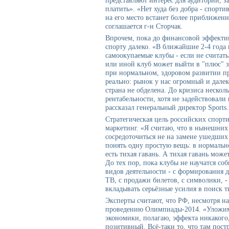
представляют интерес для аудитории, за
платить». «Нет худа без добра - спорт
на его место встанет более приближенн
соглашается г-н Сторчак.
Впрочем, пока до финансовой эффекти
спорту далеко. «В ближайшие 2-4 года 
самоокупаемые клубы - если не считать
или иной клуб может выйти в "плюс" з
при нормальном, здоровом развитии п
реально: рынок у нас огромный и дале
страна не обделена. До кризиса нескол
рентабельности, хотя не задействовали
рассказал генеральный директор Sport
Стратегическая цель российских спорт
маркетинг. «Я считаю, что в нынешни
сосредоточиться не на замене ушедших
понять одну простую вещь: в нормальн
есть тихая гавань. А тихая гавань може
До тех пор, пока клубы не научатся со
видов деятельности - с формирования д
ТВ, с продажи билетов, с символики, -
вкладывать серьёзные усилия в поиск т
Эксперты считают, что РФ, несмотря на
проведению Олимпиады-2014. «Уложимс
экономики, полагаю, эффекта никакого,
позитивный. Всё-таки то, что там постр