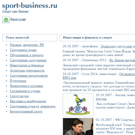
Дискуссии
Темы новостей
Инвестиции и финансы в спорте
Реклама, маркетинг, PR
26.10.2007 - трансферы -
Эрикссону дадут ещё д
Спортивное право
Главный тренер "Манчестер Сити" Свен-Йоран Э
Образование и карьера
денег во время трансферного окна зимой.
Спортивные сооружения
26.10.2007 - Олимпиада 2012 -
Во Львове выдел
Инвестиции и финансы
Львовский городской совет выделил земельный уч
проведения финальных матчей чемпионата Европ
Агентская деятельность
24.10.2007 - Сочи 2014, инвестиции -
Оргкомите
Спортивные мероприятия
$865 млн
В регионах
Организационный комитет зимних Олимпийских и
Назначения и отставки
отчет, из которого следует, что доходы от спон
млн превысят на 20 процентов и составят $82 мл
Соглашения и сделки
20.10.2007 - Англия, инве
Спорт медиа
продан
Выставки и конференции
Как сообщает Спорт-Экспр
Спортивная одежда, инвентарь
группе инвесторов с Даль
Корпоротивный спорт
02.10.2007 - ФК Спартак,
Футбольный клуб "Спартак
потратит $50 млн, а зараб
газету "Ведомости". Пока 