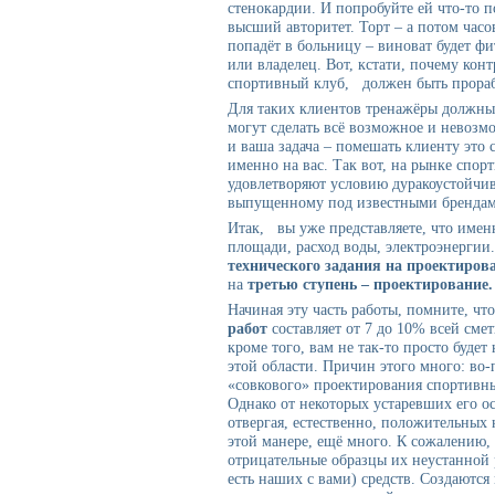
стенокардии. И попробуйте ей что-то по
высший авторитет. Торт – а потом часов
попадёт в больницу – виноват будет фи
или владелец. Вот, кстати, почему кон
спортивный клуб, должен быть прора
Для таких клиентов тренажёры должны 
могут сделать всё возможное и невозм
и ваша задача – помешать клиенту это с
именно на вас. Так вот, на рынке спор
удовлетворяют условию дуракоустойчив
выпущенному под известными брендам
Итак, вы уже представляете, что име
площади, расход воды, электроэнергии.
технического задания на
проектиров
на
третью ступень – проектирование.
Начиная эту часть работы, помните, чт
работ
составляет от 7 до 10% всей сме
кроме того, вам не так-то просто буд
этой области. Причин этого много: во
«совкового» проектирования спортивны
Однако от некоторых устаревших его ос
отвергая, естественно, положительных
этой манере, ещё много. К сожалению, 
отрицательные образцы их неустанной
есть наших с вами) средств. Создаютс