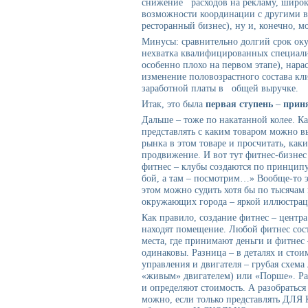
снижение расходов на рекламу, широк
возможности координации с другими ви
ресторанный бизнес), ну и, конечно, м
Минусы: сравнительно долгий срок ок
нехватка квалифицированных специалис
особенно плохо на первом этапе), нар
изменение половозрастного состава кл
заработной платы в общей выручке.
Итак, это была
первая ступень
–
прин
Дальше – тоже по накатанной колее. К
представлять с каким товаром можно в
рынка в этом товаре и просчитать, как
продвижение. И вот тут фитнес-бизне
фитнес – клубы создаются по принципу
бой, а там – посмотрим…» Вообще-то э
этом можно судить хотя бы по тысячам
окружающих города – яркой иллюстрац
Как правило, создание фитнес – центра 
находят помещение. Любой фитнес состо
места, где принимают деньги и фитнес 
одинаковы. Разница – в деталях и стоим
управления и двигателя – грубая схема 
«живым» двигателем) или «Порше». Раз
и определяют стоимость. А разобраться 
можно, если только представлять ДЛ