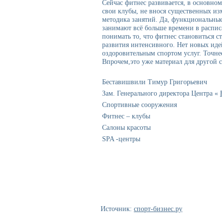
Сейчас фитнес развивается, в основно
свои клубы, не внося существенных изм
методика занятий. Да, функциональные
занимают всё больше времени в распис
понимать то, что фитнес становиться с
развития интенсивного. Нет новых иде
оздоровительным спортом услуг. Точнее,
Впрочем,это уже материал для другой с
Беставишвили Тимур Григорьевич
Зам. Генерального директора Центра «
Спортивные сооружения
Фитнес – клубы
Салоны красоты
SPA -центры
Источник:
спорт-бизнес.ру