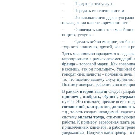
· Продать и эти услуги
· Передать его специалистам.
· Испытывать неподдельную радость
печаль, когда клиента временно нет.
· Оповещать клиента о малейших из
опциях, услугах.
· Сделать всё возможное, чтобы клие
туда всех знакомых, друзей, коллег и р
Здесь мы опять возвращаемся к соде
мероприятием в рамках рекомендаций 
бренда
– торговой марки. Как говарива
назовёшь, так он поплывёт». Удачный 
говорят специалисты – половина дела. 
то, что именно вашему слуху приятно. 
Поэтому доверьте решение этого вопро
В рамках
второй задачи
следует разраб
привлечь, отобрать, обучить, удержа
нужен. Это означает, прежде всего, по
соглашений
,
контрактов,
должностны
т.д., то есть создать невидимый каркас
систему
оплаты труда
, стимулирующег
работы. К примеру, заработная плата р
привлечённых клиентов, а работа трен
удержанных. Получил один тренер в на