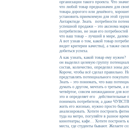
организации такого проекта. Что значи
что любой товар предназначен для сво
товара дорогого или дешёвого, хороше
установить приемлемую для этой групп
Антарктиде. Знать потребности потенц
успешной продажи – это аксиома марке
потребителю, не зная его потребностей
что ваш товар – лучший в мире, далеко 
А вот узнав о том, какой товар потреби
видит критерии качества), а также скол
добиться успеха.
А как узнать, какой товар ему нужен?
он выделил целевую группу потенциаль
состав, количество, определил зоны д
Короче, чтобы всё сделал правильно. Н
представлять потенциального покупате
Знать – это понимать, что ваш потенц
думать о другом, мечтать о третьем, а 
четвёртое, совсем неожиданное для вс
это и определяет его действительные 
понимать потребителя, а даже ЧУВСТВ
жить его жизнью, нужно просто бывать
анализировать. Хотите построить фитне
туда на метро, погуляйте в разное врем
кинотеатры, кафе… Хотите построить кл
места, где студенты бывают. Желаете 