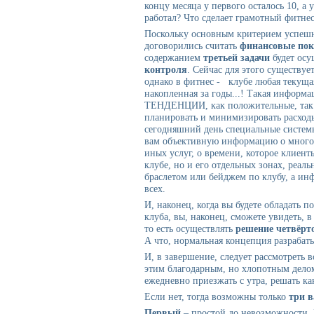
концу месяца у первого осталось 10, а 
работал? Что сделает грамотный фитне
Поскольку основным критерием успешн
договорились считать
финансовые пок
содержанием
третьей задачи
будет ос
контроля
. Сейчас для этого существу
однако в фитнес - клубе любая текущая
накопленная за годы...! Такая информа
ТЕНДЕНЦИИ, как положительные, так и
планировать и минимизировать расход
сегодняшний день специальные системы
вам объективную информацию о многом
иных услуг, о времени, которое клиент
клубе, но и его отдельных зонах, реаль
браслетом или бейджем по клубу, а ин
всех.
И, наконец, когда вы будете обладать 
клуба, вы, наконец, сможете увидеть, 
то есть осуществлять
решение четвёрт
А что, нормальная концепция разрабат
И, в завершение, следует рассмотреть 
этим благодарным, но хлопотным делом
ежедневно приезжать с утра, решать ка
Если нет, тогда возможны только
три в
Первый
– простой до невозможности. П