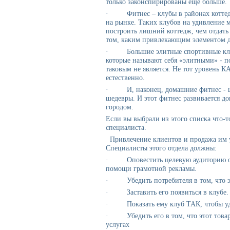
только законспирированы ещё больше.
· Фитнес – клубы в районах коттеджн
на рынке. Таких клубов на удивление м
построить лишний коттедж, чем отдать
том, каким привлекающим элементом д
· Большие элитные спортивные клуб
которые называют себя «элитными» - п
таковым не является. Не тот уровень К
естественно.
· И, наконец, домашние фитнес - це
шедевры. И этот фитнес развивается до
городом.
Если вы выбрали из этого списка что-т
специалиста.
Привлечение клиентов и продажа им 
Специалисты этого отдела должны:
· Оповестить целевую аудиторию о ф
помощи грамотной рекламы.
· Убедить потребителя в том, что это
· Заставить его появиться в клубе.
· Показать ему клуб ТАК, чтобы уда
· Убедить его в том, что этот товар
услугах