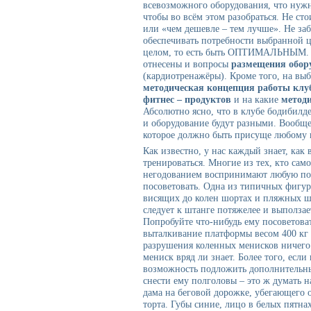
всевозможного оборудования, что нуж
чтобы во всём этом разобраться. Не ст
или «чем дешевле – тем лучше». Не за
обеспечивать потребности выбранной 
целом, то есть быть ОПТИМАЛЬНЫМ. К
отнесены и вопросы
размещения обор
(кардиотренажёры). Кроме того, на вы
методическая концепция работы клу
фитнес – продуктов
и на какие
метод
Абсолютно ясно, что в клубе бодибилд
и оборудование будут разными. Вообще
которое должно быть присуще любому 
Как известно, у нас каждый знает, как 
тренироваться. Многие из тех, кто само
негодованием воспринимают любую попы
посоветовать. Одна из типичных фигур
висящих до колен шортах и пляжных ш
следует к штанге потяжелее и выползает
Попробуйте что-нибудь ему посоветовать
выталкивание платформы весом
400 кг
разрушения коленных менисков ничего н
мениск вряд ли знает. Более того, если
возможность подложить дополнительны
снести ему полголовы – это ж думать 
дама на беговой дорожке, убегающего 
торта. Губы синие, лицо в белых пятнах