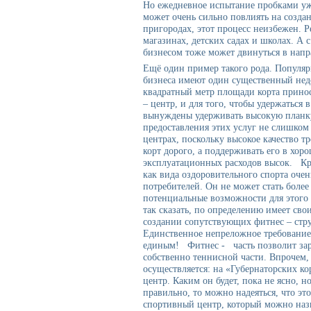
Но ежедневное испытание пробками уж
может очень сильно повлиять на созда
пригородах, этот процесс неизбежен. Р
магазинах, детских садах и школах. А
бизнесом тоже может двинуться в нап
Ещё один пример такого рода. Популяр
бизнеса имеют один существенный нед
квадратный метр площади корта принос
– центр, и для того, чтобы удержаться 
вынуждены удерживать высокую планку 
предоставления этих услуг не слишком
центрах, поскольку высокое качество т
корт дорого, а поддерживать его в хор
эксплуатационных расходов высок. Кро
как вида оздоровительного спорта оче
потребителей. Он не может стать боле
потенциальные возможности для этого 
так сказать, по определению имеет св
создании сопутствующих фитнес – стру
Единственное непреложное требование
единым! Фитнес - часть позволит зар
собственно теннисной части. Впрочем,
осуществляется: на «Губернаторских к
центр. Каким он будет, пока не ясно, н
правильно, то можно надеяться, что это
спортивный центр, который можно наз