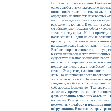
Вот таких вопросов – сотни. Отвечая 
основу любого архитекторского проект
потока посетителей, то есть
схемы лог
определить наличие так называемых
«т
мест, где неудачная планировка или р
раздражение клиента. В одном из акв
см
обязательно проходит обряд «креще
элемент воздуховода. Или, к примеру,
после занятия – один из самых больши
проблему многократным умножением ко
на расходе воды. Надо считать, и оп
Вообще вопрос о соответствии сущес
в части площадей и эксплуатационных 
существует штатное расписание работн
не получите разрешения на эксплуата
нормам для некоторых видов бассейнов 
месяца. Эти расходы можно отнести на
день. Но из прибыли после налогообл
жить, если их знать. Но имейте в вид
западных, особенно в части прочности
себе дороже. Вспомните «Трансвааль-па
логистику, примерное количество посе
формированию основных объёмно –
площадей. Исходя из схемы логистики 
переходить к
подбору и планировани
оборудования.
В настоящее время рыно