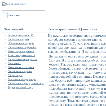
Дискуссии
Темы новостей
Как построить успешный фитнес – клуб
Реклама, маркетинг, PR
По некоторым особенно оптимистическ
Спортивное право
лет оборот средств в мировом фитнес – 
Образование и карьера
обороту оружия. То есть речь идёт о де
Спортивные сооружения
подобным оценкам нужно относиться оч
Инвестиции и финансы
говоря, необъективны. И примеров этом
Агентская деятельность
Не так давно одна очень солидная пите
Спортивные мероприятия
бизнесе. В статье говорилось об успех
В регионах
кофеен. Так вот, величина месячного о
Назначения и отставки
будем обозначать сумму, её величина 
Соглашения и сделки
интерес ряда, так сказать… э… структу
Спорт медиа
неправдоподобной величины. Первым п
Выставки и конференции
ног, бросить всё и вплотную заняться 
Спортивная одежда, инвентарь
шока он вспомнил таблицу умножения 
Корпоротивный спорт
подробности вычислений не так уж и ин
выполнения не нужен даже головной мо
предполагать, что исходную сумму обо
журналисту. Тогда остаётся думать, чт
статьи, его выпускающий редактор и д