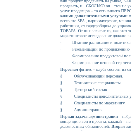
ваш продукт продвигать на рынке, 
продавать, и СКОЛЬКО он стоит с уч
услуг продавцов – то есть вашего ПЕР
какими
дополнительными услугами
м
всего это SPA , парикмахерские, мани
работники, от гардеробщика до управл
ТОВАРА. От них зависит то, как этот т
маркетинговое исследование должно вк
· Штатное расписание и политика в 
· Рекомендации по продвижению п
· Формирование продуктовой поли
· Формирование ценовой стратеги
Персонал
фитнес – клуба состоит из с
§ Обслуживающий персонал.
§ Технические специалисты.
§ Тренерский состав.
§ Специалисты дополнительных ус
§ Специалисты по маркетингу.
§ Администрация.
Первая задача
администрации
– набр
концепцию всего проекта, каждый – на 
должностных обязанностей.
Вторая за