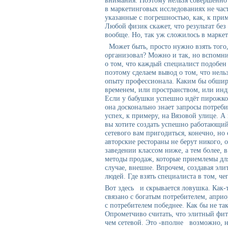
внимания. Поэтому нельзя совершенно с
в маркетинговых исследованиях не част
указанные с погрешностью, как, к при
Любой физик скажет, что результат без
вообще. Но, так уж сложилось в маркет
Может быть, просто нужно взять того,
организовал? Можно и так, но вспомн
о том, что каждый специалист подобен
поэтому сделаем вывод о том, что нель
опыту профессионала. Каким бы обшир
временем, или пространством, или ин
Если у бабушки успешно идёт пирожко
она досконально знает запросы потреби
успех, к примеру, на Вязовой улице. А
вы хотите создать успешно работающий
сетевого вам пригодиться, конечно, н
авторские рестораны не берут никого, 
заведении классом ниже, а тем более, в
методы продаж, которые приемлемы для
случае, внешне. Впрочем, создавая эли
людей. Где взять специалиста в том, че
Вот здесь и скрывается ловушка. Как-т
связано с богатым потребителем, апри
с потребителем победнее. Как бы не так
Опрометчиво считать, что элитный фит
чем сетевой. Это -вполне возможно, н