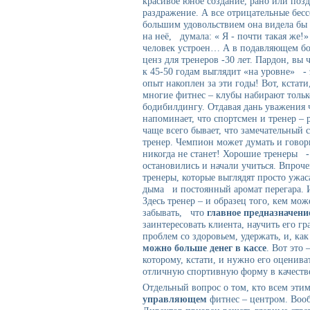
красивое юное создание, рано или поз
раздражение. А все отрицательные бес
большим удовольствием она видела бы п
на неё, думала: « Я - почти такая же!
человек устроен… А в подавляющем бо
ценз для тренеров -30 лет. Пардон, вы 
к 45-50 годам выглядит «на уровне» - 
опыт накоплен за эти годы! Вот, кстат
многие фитнес – клубы набирают тольк
бодибилдингу. Отдавая дань уважения 
напоминает, что спортсмен и тренер – 
чаще всего бывает, что замечательный 
тренер. Чемпион может думать и говори
никогда не станет! Хорошие тренеры -
остановились и начали учиться. Впроче
тренеры, которые выглядят просто ужа
дыма и постоянный аромат перегара. 
Здесь тренер – и образец того, кем мож
забывать, что
главное предназначени
заинтересовать клиента, научить его гр
проблем со здоровьем, удержать, и, ка
можно больше денег в кассе
. Вот это
которому, кстати, и нужно его оценив
отличную спортивную форму в качестве
Отдельный вопрос о том, кто всем этим
управляющем
фитнес – центром. Вооб