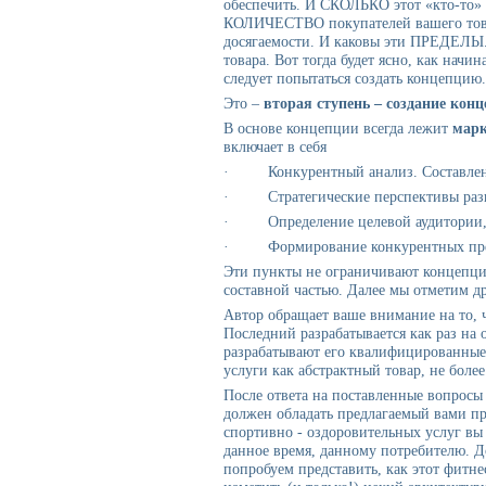
обеспечить. И СКОЛЬКО этот «кто-то» 
КОЛИЧЕСТВО покупателей вашего това
досягаемости. И каковы эти ПРЕДЕЛ
товара. Вот тогда будет ясно, как начин
следует попытаться создать концепцию.
Это –
вторая ступень – создание конц
В основе концепции всегда лежит
марк
включает в себя
· Конкурентный анализ. Составлени
· Стратегические перспективы разви
· Определение целевой аудитории, 
· Формирование конкурентных пре
Эти пункты не ограничивают концепцию
составной частью. Далее мы отметим д
Автор обращает ваше внимание на то, 
Последний разрабатывается как раз на 
разрабатывают его квалифицированны
услуги как абстрактный товар, не боле
После ответа на поставленные вопросы
должен обладать предлагаемый вами пр
спортивно - оздоровительных услуг вы 
данное время, данному потребителю. До
попробуем представить, как этот фитнес