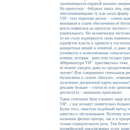
занимающихся охраной высших америк
На пропусках - бейджах таких лиц, на
обеспечивающими ту или иную форму и
VIP - very important person – «очень 
внимания в плане обеспечения её безо
могла появиться на пропуске частного 
влиятельного. Но человеческое честолю
то ни стало подчеркнуть свою значим
атрибутов власти и привело к постеп
конкретных вещей и понятий, и даже д
упомянуть и всевозможные спецсигнал
номера, которые рано или поздно при
Аббревиатура VIP приглянулась тоже, 
её можно увидеть даже на продуктовых
звучит! Или совершенно гениальная ре
бизнесмена в салоне «Бентли», отме
получение дисконтной карты магазина! 
рекламе больше – глупости или цинизм
достигнута – внимание привлекает.
Такое сочетание букв означает чаще все
VIP , с вас возьмут значительно больше 
Более того, зачастую подобный метод т
качества и обслуживания. Поэтому исп
названии фитнес-центра, так и в проце
только отрицательную роль. Тем более
потребителей предлагаемых услуг прак