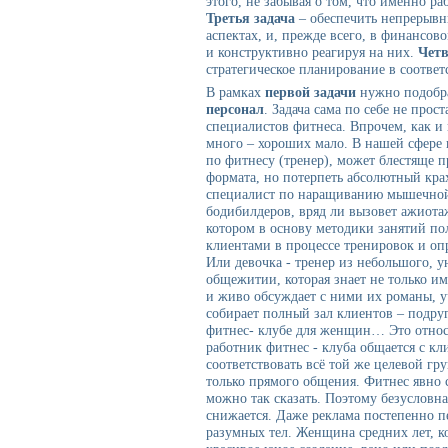
этого, не забывая о том, что именно р
Третья задача
– обеспечить непрерывны
аспектах, и, прежде всего, в финансов
и конструктивно реагируя на них.
Четв
стратегическое планирование в соотве
В рамках
первой задачи
нужно подобра
персонал
. Задача сама по себе не прос
специалистов фитнеса. Впрочем, как и
много – хороших мало. В нашей сфере в
по фитнесу (тренер), может блестяще п
формата, но потерпеть абсолютный кра
специалист по наращиванию мышечной 
бодибилдеров, вряд ли вызовет ажиота
котором в основу методики занятий п
клиентами в процессе тренировок и оп
Или девочка - тренер из небольшого, у
общежитии, которая знает не только им
и живо обсуждает с ними их романы, у
собирает полный зал клиентов – подруг
фитнес- клубе для женщин… Это относи
работник фитнес - клуба общается с к
соответствовать всё той же целевой гр
только прямого общения. Фитнес явно 
можно так сказать. Поэтому безусловна
снижается. Даже реклама постепенно п
разумных тел. Женщина средних лет, к