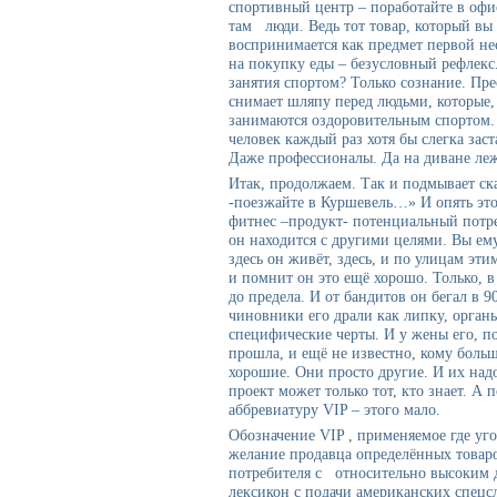
спортивный центр – поработайте в офи
там люди. Ведь тот товар, который вы
воспринимается как предмет первой не
на покупку еды – безусловный рефлекс
занятия спортом? Только сознание. Пре
снимает шляпу перед людьми, которые,
занимаются оздоровительным спортом.
человек каждый раз хотя бы слегка заст
Даже профессионалы. Да на диване леж
Итак, продолжаем. Так и подмывает ск
-поезжайте в Куршевель…» И опять это
фитнес –продукт- потенциальный потреб
он находится с другими целями. Вы ем
здесь он живёт, здесь, и по улицам эти
и помнит он это ещё хорошо. Только, в
до предела. И от бандитов он бегал в 9
чиновники его драли как липку, орган
специфические черты. И у жены его, по
прошла, и ещё не известно, кому больш
хорошие. Они просто другие. И их над
проект может только тот, кто знает. А
аббревиатуру VIP – этого мало.
Обозначение VIP , применяемое где уго
желание продавца определённых товаро
потребителя с относительно высоким 
лексикон с подачи американских спецс