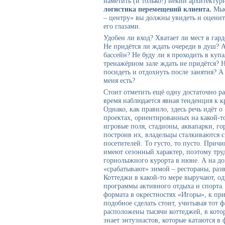
наметить (и только!) некий архитектур
логистика перемещений клиента.
Мыс
– центру» вы должны увидеть и оцени
его глазами.
Удобен ли вход? Хватает ли мест в гар
Не придётся ли ждать очереди в душ? А
бассейн? Не буду ли я проходить в ку
тренажёрном зале ждать не придётся? Н
посидеть и отдохнуть после занятия? А
меня есть?
Стоит отметить ещё одну достаточно р
время наблюдается явная тенденция к к
Однако, как правило, здесь речь идёт о
проектах, ориентированных на какой-то
игровые поля, стадионы, аквапарки, го
построив их, владельцы сталкиваются 
посетителей. То густо, то пусто. Причи
имеют сезонный характер, поэтому тр
горнолыжного курорта в июне. А на до
«срабатывают» зимой – рестораны, разв
Коттеджи в какой-то мере выручают, о
программы активного отдыха и спорта
формата в окрестностях «Игоры», к при
подобное сделать стоит, учитывая тот ф
расположены тысячи коттеджей, в кото
знает энтузиастов, которые катаются в