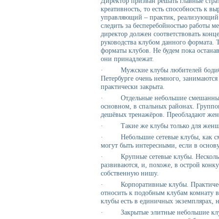
Директор призван решать главные страт
креативность, то есть способность к в
управляющий – практик, реализующий э
следить за бесперебойностью работы ме
директор должен соответствовать конце
руководства клубом данного формата. 
форматы клубов. Не будем пока останав
они принадлежат.
· Мужские клубы любителей бодибил
Петербурге очень немного, занимаются
практически закрыта.
· Отдельные небольшие смешанные к
основном, в спальных районах. Группо
дешёвых тренажёров. Преобладают же
· Такие же клубы только для женщ
· Небольшие сетевые клубы, как сме
могут быть интересными, если в основ
· Крупные сетевые клубы. Несколько
развиваются, и, похоже, в острой кон
собственную нишу.
· Корпоративные клубы. Практически
относить к подобным клубам комнату в
клубы есть в единичных экземплярах, 
· Закрытые элитные небольшие клубы