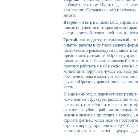
любому оператору. Пусть наделает пере
вам аренду. Остальное – его проблемы.
много.
Второй
– взять целиком ВСЁ управлени
новые ощущения и открытия вам гарант
специфической аудиторией, как клиент
Третий
, как водится, оптимальный – 
опытом работы в фитнесе вашего форм
настоятельно рекомендуем оставлять з
представить разумный «Проект управлен
помните, что выбор управляющей комп
поэтому работать с ней нужно уже на 
концепции поручить лучше ей, ведь рабо
обеспечить максимальную эффективнос
случае «Проект управления» органично
часть.
И ещё немного, о перспективах развити
изменением структуры расселения жите
возрастать потребность в развитии ин
фитнес – клубов в районах коттеджной 
мысль никому не приходит в голову.., 
строить фитнес, когда можно построить
строить дорогу, проводить воду? Увы, 
концепция такого фитнес – центра ради