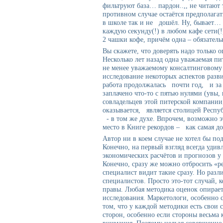
фильтруют база… пардон..,, не читают 
противном случае остаётся предполагат
в школе так и не дошёл. Ну, бывает… 
каждую секунду(!) в любом кафе сети(
2 чашки кофе, причём одна – обязатель
Вы скажете, что доверять надо только
Несколько лет назад одна уважаемая пи
не менее уважаемому консалтинговому 
исследование некоторых аспектов разви
работа продолжалась почти год, и за
заплачено что-то с пятью нулями (увы, 
совладельцев этой питерской компании,
оказывается, является столицей Респу
- в том же духе. Впрочем, возможно э
место в Книге рекордов – как самая до
Автор ни в коем случае не хотел бы по
Конечно, на первый взгляд всегда удивл
экономических расчётов и прогнозов у
Конечно, сразу же можно отбросить «р
специалист видит такие сразу. Но раз
специалистов. Просто это-тот случай, к
правы. Любая методика оценок опираетс
исследования. Маркетологи, особенно 
том, что у каждой методики есть свои
сторон, особенно если стороны весьма