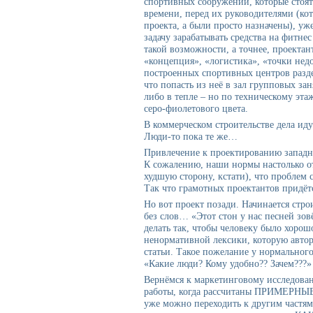
спортивных сооружений, которые стоят 
времени, перед их руководителями (ко
проекта, а были просто назначены), уж
задачу зарабатывать средства на фитне
такой возможности, а точнее, проектан
«концепция», «логистика», «точки нед
построенных спортивных центров разде
что попасть из неё в зал групповых за
либо в тепле – но по техническому эт
серо-фиолетового цвета.
В коммерческом строительстве дела иду
Люди-то пока те же…
Привлечение к проектированию западн
К сожалению, наши нормы настолько от
худшую сторону, кстати), что проблем 
Так что грамотных проектантов придёт
Но вот проект позади. Начинается стро
без слов… «Этот стон у нас песней зо
делать так, чтобы человеку было хорош
ненормативной лексики, которую автор
статьи. Такое пожелание у нормального
«Какие люди? Кому удобно?? Зачем???»
Вернёмся к маркетинговому исследова
работы, когда рассчитаны ПРИМЕРНЫЕ 
уже можно переходить к другим частя